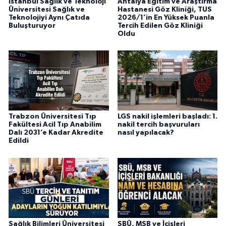
İstanbul Sağlık ve Teknoloji
Antalya Eğitim ve Araştırma
Üniversitesi Sağlık ve
Hastanesi Göz Kliniği, TUS
Teknolojiyi Aynı Çatıda
2026/1’in En Yüksek Puanla
Buluşturuyor
Tercih Edilen Göz Kliniği
Oldu
Trabzon Üniversitesi Tıp
LGS nakil işlemleri başladı: 1.
Fakültesi Acil Tıp Anabilim
nakil tercih başvuruları
Dalı 2031’e Kadar Akredite
nasıl yapılacak?
Edildi
Sağlık Bilimleri Üniversitesi
SBÜ, MSB ve İçişleri