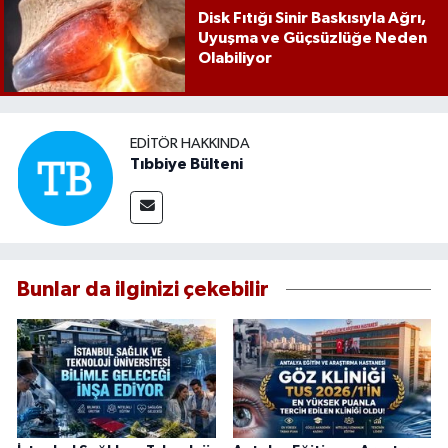
Disk Fıtığı Sinir Baskısıyla Ağrı,
Uyuşma ve Güçsüzlüğe Neden
Olabiliyor
EDITÖR HAKKINDA
Tıbbiye Bülteni
Bunlar da ilginizi çekebilir