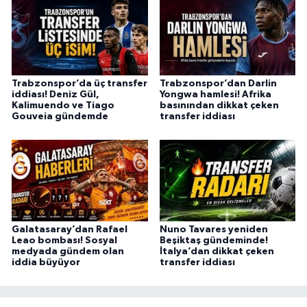
Trabzonspor’da üç transfer
Trabzonspor’dan Darlin
iddiası! Deniz Gül,
Yongwa hamlesi! Afrika
Kalimuendo ve Tiago
basınından dikkat çeken
Gouveia gündemde
transfer iddiası
Galatasaray’dan Rafael
Nuno Tavares yeniden
Leao bombası! Sosyal
Beşiktaş gündeminde!
medyada gündem olan
İtalya’dan dikkat çeken
iddia büyüyor
transfer iddiası