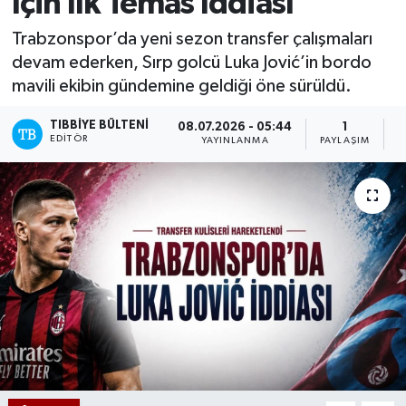
İçin İlk Temas İddiası
Mevzuat
Trabzonspor’da yeni sezon transfer çalışmaları
devam ederken, Sırp golcü Luka Jović’in bordo
mavili ekibin gündemine geldiği öne sürüldü.
TIBBIYE BÜLTENI
08.07.2026 - 05:44
1
EDITÖR
YAYINLANMA
PAYLAŞIM
O