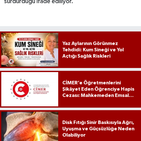
sürdürdüğü ifade ediliyor.
Yaz Aylarının Görünmez
Tehdidi: Kum Sineği ve Yol
Açtığı Sağlık Riskleri
CİMER’e Öğretmenlerini
Şikâyet Eden Öğrenciye Hapis
Cezası: Mahkemeden Emsal
Karar
Disk Fıtığı Sinir Baskısıyla Ağrı,
Uyuşma ve Güçsüzlüğe Neden
Olabiliyor