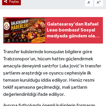
Paylaş
-
+
A
A
Galatasaray’dan Rafael
Leao bombası! Sosyal
medyada gündem olan
iddia büyüyor
Transfer kulislerinde konuşulan bilgilere göre
Trabzonspor’un, hücum hattını güçlendirmek
amacıyla deneyimli santrfor Luka Jović’in transfer
şartlarını araştırdığı ve oyuncu cephesiyle ilk
temasın kurulduğu iddia ediliyor. Henüz resmi
teklif aşamasına geçilmediği, mali şartların
değerlendirildiği ifade ediliyor.
Avrupa futbolunda önemli kulüplerin formasını