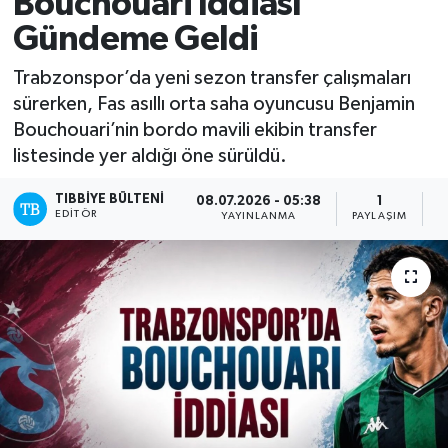
Bouchouari İddiası
Gündeme Geldi
Mevzuat
Trabzonspor’da yeni sezon transfer çalışmaları
sürerken, Fas asıllı orta saha oyuncusu Benjamin
Bouchouari’nin bordo mavili ekibin transfer
listesinde yer aldığı öne sürüldü.
TIBBIYE BÜLTENI
08.07.2026 - 05:38
1
EDITÖR
YAYINLANMA
PAYLAŞIM
O