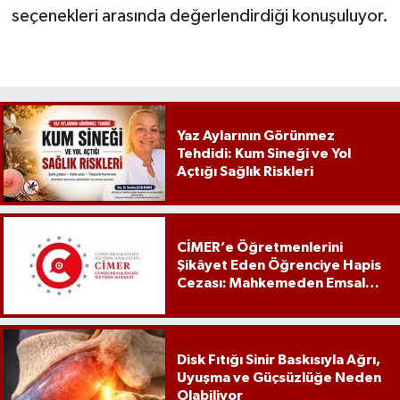
seçenekleri arasında değerlendirdiği konuşuluyor.
Yaz Aylarının Görünmez
Tehdidi: Kum Sineği ve Yol
Açtığı Sağlık Riskleri
CİMER’e Öğretmenlerini
Şikâyet Eden Öğrenciye Hapis
Cezası: Mahkemeden Emsal
Karar
Disk Fıtığı Sinir Baskısıyla Ağrı,
Uyuşma ve Güçsüzlüğe Neden
Olabiliyor