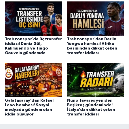
Trabzonspor’da üç transfer
Trabzonspor’dan Darlin
iddiası! Deniz Gül,
Yongwa hamlesi! Afrika
Kalimuendo ve Tiago
basınından dikkat çeken
Gouveia gündemde
transfer iddiası
Galatasaray’dan Rafael
Nuno Tavares yeniden
Leao bombası! Sosyal
Beşiktaş gündeminde!
medyada gündem olan
İtalya’dan dikkat çeken
iddia büyüyor
transfer iddiası