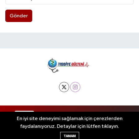
Gönder
RSS
Copyright © 2025. Her hakkı saklıdır.
En iyi site deneyimi sağlamak için çerezlerden
faydalanıyoruz. Detaylar için lütfen tıklayın.
Haber Yazılımı:
TE Bilişim
TAMAM