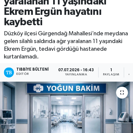
yaralanan 11 yaşındaki
Ekrem Ergün hayatını
Mevzuat
kaybetti
Düzköy ilçesi Gürgendağ Mahallesi’nde meydana
gelen silahlı saldırıda ağır yaralanan 11 yaşındaki
Ekrem Ergün, tedavi gördüğü hastanede
kurtarılamadı.
TIBBIYE BÜLTENI
07.07.2026 - 16:43
1
EDITÖR
YAYINLANMA
PAYLAŞIM
OK