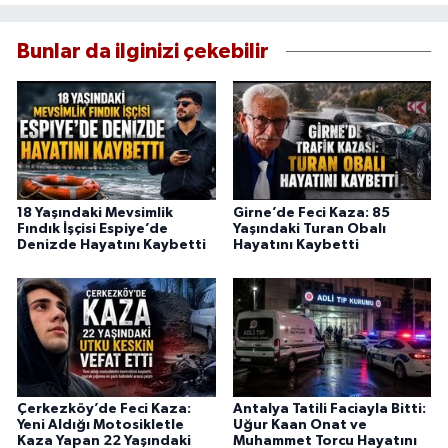
Bunlar da ilginizi çekebilir
18 Yaşındaki Mevsimlik
Girne’de Feci Kaza: 85
Fındık İşçisi Espiye’de
Yaşındaki Turan Obalı
Denizde Hayatını Kaybetti
Hayatını Kaybetti
Çerkezköy’de Feci Kaza:
Antalya Tatili Faciayla Bitti:
Yeni Aldığı Motosikletle
Uğur Kaan Onat ve
Kaza Yapan 22 Yaşındaki
Muhammet Torcu Hayatını