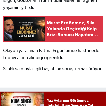
Ergün, doktorların tüm müdahalelerine rağmen
yaşamını yitirdi.
Murat Erdönmez, Sıla
Yolunda Geçirdiği Kalp
Krizi Sonucu Hayatını
Kaybetti
Olayda yaralanan Fatma Ergün’ün ise hastanede
tedavi altına alındığı öğrenildi.
Silahlı saldırıyla ilgili başlatılan soruşturma sürüyor.
Yaz Aylarının Görünmez
Tehdidi: Kum Sineği ve Yol