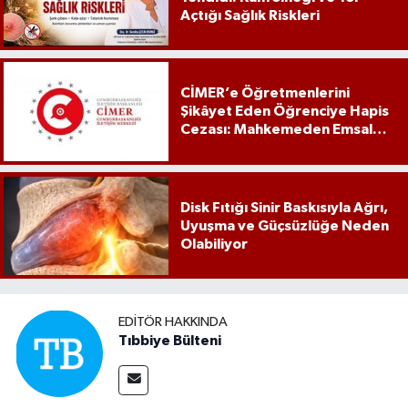
Açtığı Sağlık Riskleri
CİMER’e Öğretmenlerini
Şikâyet Eden Öğrenciye Hapis
Cezası: Mahkemeden Emsal
Karar
Disk Fıtığı Sinir Baskısıyla Ağrı,
Uyuşma ve Güçsüzlüğe Neden
Olabiliyor
EDITÖR HAKKINDA
Tıbbiye Bülteni