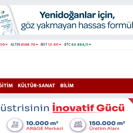
310
6168.70
13.411
63.884,11
ALTIN
BİST
BTC
ĞİTİM
KÜLTÜR-SANAT
BİLİM