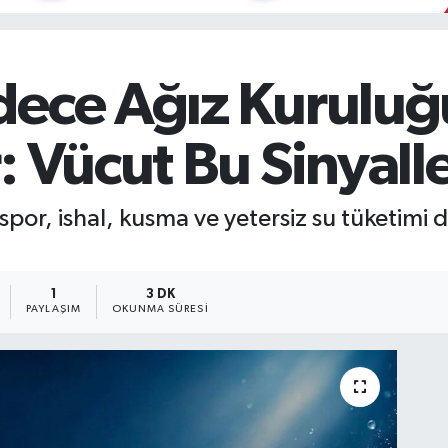
dece Ağız Kuruluğ
: Vücut Bu Sinyalle
por, ishal, kusma ve yetersiz su tüketimi 
1
3 DK
PAYLAŞIM
OKUNMA SÜRESI