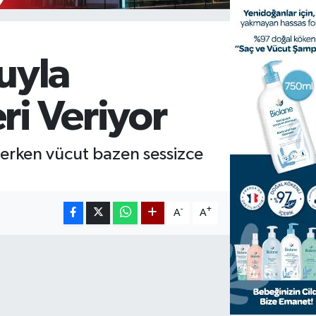
uyla
ri Veriyor
derken vücut bazen sessizce
-
+
A
A