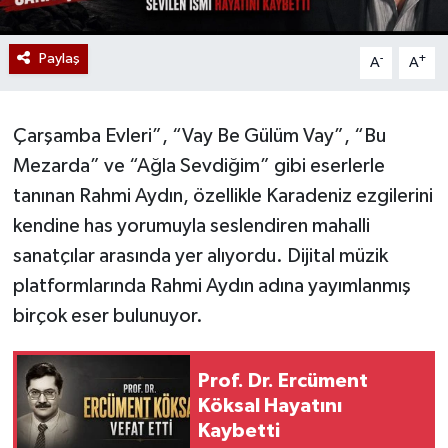
Paylaş
-
+
A
A
Çarşamba Evleri”, “Vay Be Gülüm Vay”, “Bu
Mezarda” ve “Ağla Sevdiğim” gibi eserlerle
tanınan Rahmi Aydın, özellikle Karadeniz ezgilerini
kendine has yorumuyla seslendiren mahalli
sanatçılar arasında yer alıyordu. Dijital müzik
platformlarında Rahmi Aydın adına yayımlanmış
birçok eser bulunuyor.
Prof. Dr. Ercüment
Köksal Hayatını
Kaybetti