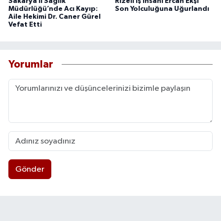
Sakarya İl Sağlık
Rizeli İş İnsanı Ercan Ekşi
Müdürlüğü’nde Acı Kayıp:
Son Yolculuğuna Uğurlandı
Aile Hekimi Dr. Caner Gürel
Vefat Etti
Yorumlar
Gönder