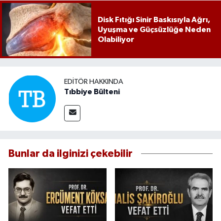
Disk Fıtığı Sinir Baskısıyla Ağrı,
Uyuşma ve Güçsüzlüğe Neden
Olabiliyor
EDITÖR HAKKINDA
Tıbbiye Bülteni
Bunlar da ilginizi çekebilir