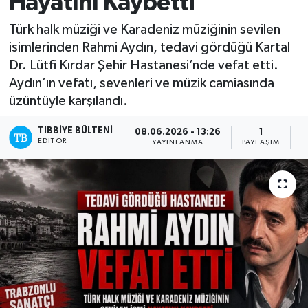
Hayatını Kaybetti
Yazarlar
Türk halk müziği ve Karadeniz müziğinin sevilen
isimlerinden Rahmi Aydın, tedavi gördüğü Kartal
Dr. Lütfi Kırdar Şehir Hastanesi’nde vefat etti.
Aydın’ın vefatı, sevenleri ve müzik camiasında
üzüntüyle karşılandı.
TIBBIYE BÜLTENI
08.06.2026 - 13:26
1
EDITÖR
YAYINLANMA
PAYLAŞIM
O