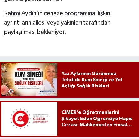
Rahmi Aydın’ın cenaze programına ilişkin
ayrıntıların ailesi veya yakınları tarafından
paylaşılması bekleniyor.
Yaz Aylarının Görünmez
Tehdidi: Kum Sineği ve Yol
Açtığı Sağlık Riskleri
CİMER’e Öğretmenlerini
Şikâyet Eden Öğrenciye Hapis
Cezası: Mahkemeden Emsal
Karar