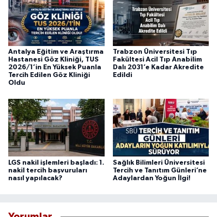
Antalya Eğitim ve Araştırma
Trabzon Üniversitesi Tıp
Hastanesi Göz Kliniği, TUS
Fakültesi Acil Tıp Anabilim
2026/1’in En Yüksek Puanla
Dalı 2031’e Kadar Akredite
Tercih Edilen Göz Kliniği
Edildi
Oldu
LGS nakil işlemleri başladı: 1.
Sağlık Bilimleri Üniversitesi
nakil tercih başvuruları
Tercih ve Tanıtım Günleri’ne
nasıl yapılacak?
Adaylardan Yoğun İlgi!
Yorumlar