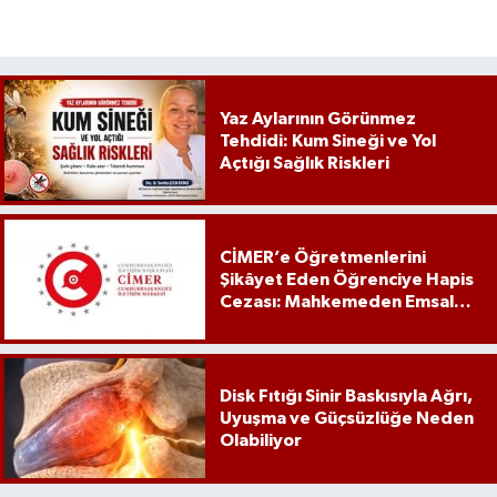
Yaz Aylarının Görünmez
Tehdidi: Kum Sineği ve Yol
Açtığı Sağlık Riskleri
CİMER’e Öğretmenlerini
Şikâyet Eden Öğrenciye Hapis
Cezası: Mahkemeden Emsal
Karar
Disk Fıtığı Sinir Baskısıyla Ağrı,
Uyuşma ve Güçsüzlüğe Neden
Olabiliyor