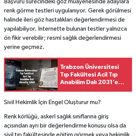
Başvuru sürecindeki göz muayenesinde adaylara
renk görme testleri uygulanıyor. Gerek görülmesi
halinde ileri göz hastalıkları değerlendirmesi de
yapılabiliyor. İnternette bulunan testler yalnızca
ön fikir verebilir; resmî sağlık değerlendirmesi
yerine geçmez.
Trabzon Üniversitesi
Tıp Fakültesi Acil Tıp
Anabilim Dalı 2031’e
Kadar Akredite Edildi
Sivil Hekimlik İçin Engel Oluşturur mu?
Renk körlüğü, askerî sağlık sınıflarına giriş
açısından ayrı bir değerlendirme konusu olsa da
sivil tıp fakültesinde eğitim görmek veya hekimlik