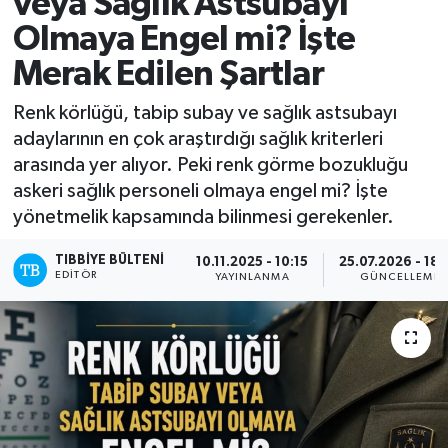
veya Sağlık Astsubayı
Olmaya Engel mi? İşte
Mevzuat
Merak Edilen Şartlar
Renk körlüğü, tabip subay ve sağlık astsubayı
adaylarının en çok araştırdığı sağlık kriterleri
arasında yer alıyor. Peki renk görme bozukluğu
askeri sağlık personeli olmaya engel mi? İşte
yönetmelik kapsamında bilinmesi gerekenler.
TIBBIYE BÜLTENI
10.11.2025 - 10:15
25.07.2026 - 18:
EDITÖR
YAYINLANMA
GÜNCELLEME