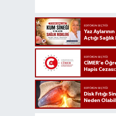
EDITÖRÜN SEÇTIĞI
Yaz Aylarını
Açtığı Sağlık 
EDITÖRÜN SEÇTIĞI
CİMER’e Öğre
Hapis Cezası
EDITÖRÜN SEÇTIĞI
Disk Fıtığı S
Neden Olabil