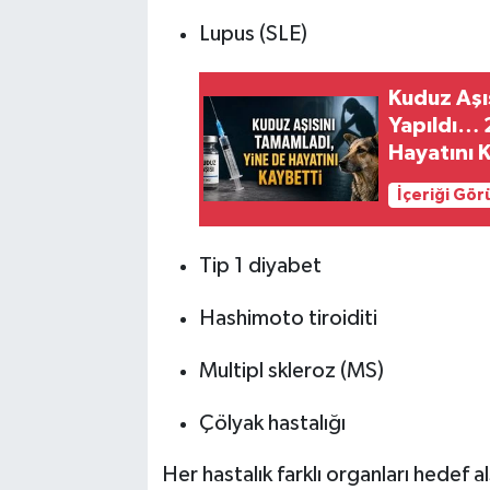
Lupus (SLE)
Kuduz Aşı
Yapıldı… 
Hayatını 
İçeriği Gö
Tip 1 diyabet
Hashimoto tiroiditi
Multipl skleroz (MS)
Çölyak hastalığı
Her hastalık farklı organları hedef a