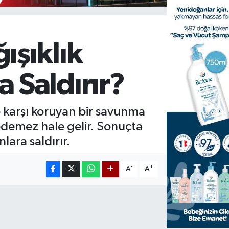
ışıklık
 Saldırır?
e karşı koruyan bir savunma
edemez hale gelir. Sonuçta
lara saldırır.
-
+
A
A