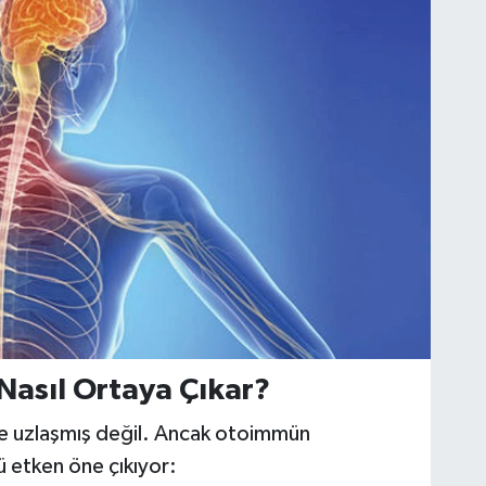
Nasıl Ortaya Çıkar?
nde uzlaşmış değil. Ancak otoimmün
lü etken öne çıkıyor: