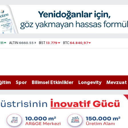
11
6660.55
13.779
64.840,97
ALTIN
BİST
BTC
ğitim
Spor
Bilimsel Etkinlikler
Longevity
Mevzuat