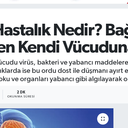
stalık Nedir? Bağ
en Kendi Vücuduna
vücudu virüs, bakteri ve yabancı maddeler
larda ise bu ordu dost ile düşmanı ayırt 
doku ve organları yabancı gibi algılayarak on
2 DK
OKUNMA SÜRESI