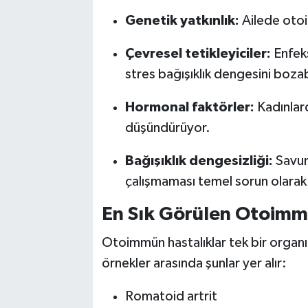
Genetik yatkınlık:
Ailede otoim
Çevresel tetikleyiciler:
Enfeks
stres bağışıklık dengesini bozab
Hormonal faktörler:
Kadınlard
düşündürüyor.
Bağışıklık dengesizliği:
Savun
çalışmaması temel sorun olarak
En Sık Görülen Otoimm
Otoimmün hastalıklar tek bir organı 
örnekler arasında şunlar yer alır:
Romatoid artrit