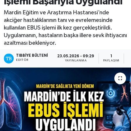
İşlemi Başarıyla Uygulandı
Yazarlar
Mardin Eğitim ve Araştırma Hastanesi’nde
akciğer hastalıklarının tanı ve evrelemesinde
kullanılan EBUS işlemi ilk kez gerçekleştirildi.
Uygulamanın, hastaların başka illere sevk ihtiyacını
azaltması bekleniyor.
TIBBIYE BÜLTENI
23.05.2026 - 09:29
1
EDITÖR
YAYINLANMA
PAYLAŞIM
O