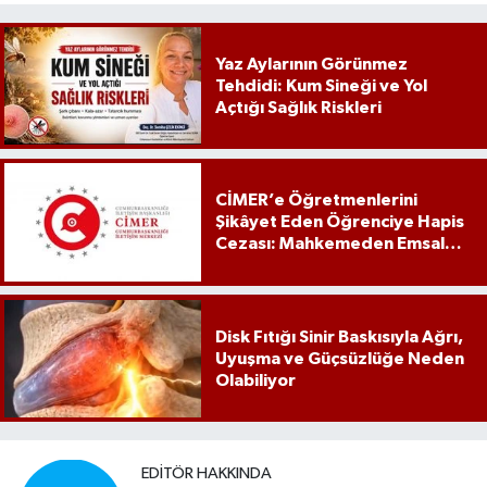
Yaz Aylarının Görünmez
Tehdidi: Kum Sineği ve Yol
Açtığı Sağlık Riskleri
CİMER’e Öğretmenlerini
Şikâyet Eden Öğrenciye Hapis
Cezası: Mahkemeden Emsal
Karar
Disk Fıtığı Sinir Baskısıyla Ağrı,
Uyuşma ve Güçsüzlüğe Neden
Olabiliyor
EDITÖR HAKKINDA