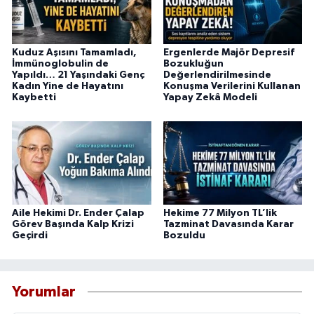
Kuduz Aşısını Tamamladı,
Ergenlerde Majör Depresif
İmmünoglobulin de
Bozukluğun
Yapıldı… 21 Yaşındaki Genç
Değerlendirilmesinde
Kadın Yine de Hayatını
Konuşma Verilerini Kullanan
Kaybetti
Yapay Zekâ Modeli
Aile Hekimi Dr. Ender Çalap
Hekime 77 Milyon TL’lik
Görev Başında Kalp Krizi
Tazminat Davasında Karar
Geçirdi
Bozuldu
Yorumlar