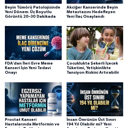
Beyin Tümörü Patolojisinde
Akciğer Kanserinde Beyin
Yeni Dönem: Üç Boyutlu
Metastazını Hedefleyen
Görüntü 20–30 Dakikada
Yeni İlaç Onaylandı
FDA’dan İleri Evre Meme
Çocuklukta Şekerli İçecek
Kanseri İçin Yeni Tedavi
Tüketimi, Yetişkinlikte
Onayı
Tansiyon Riskini Artırabilir
Prostat Kanseri
İnsan Ömrünün Üst Sınırı
Hastalarında Metformin ve
194 Yıl Olabilir mi? Yeni