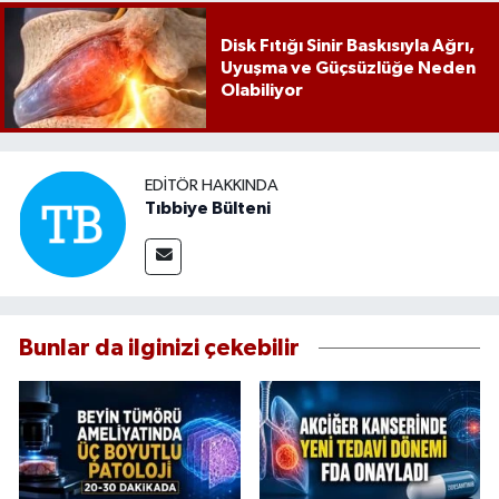
Disk Fıtığı Sinir Baskısıyla Ağrı,
Uyuşma ve Güçsüzlüğe Neden
Olabiliyor
EDITÖR HAKKINDA
Tıbbiye Bülteni
Bunlar da ilginizi çekebilir