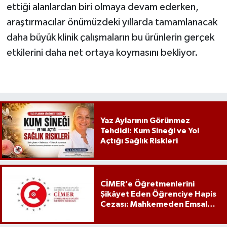
ettiği alanlardan biri olmaya devam ederken,
araştırmacılar önümüzdeki yıllarda tamamlanacak
daha büyük klinik çalışmaların bu ürünlerin gerçek
etkilerini daha net ortaya koymasını bekliyor.
Yaz Aylarının Görünmez
Tehdidi: Kum Sineği ve Yol
Açtığı Sağlık Riskleri
CİMER’e Öğretmenlerini
Şikâyet Eden Öğrenciye Hapis
Cezası: Mahkemeden Emsal
Karar