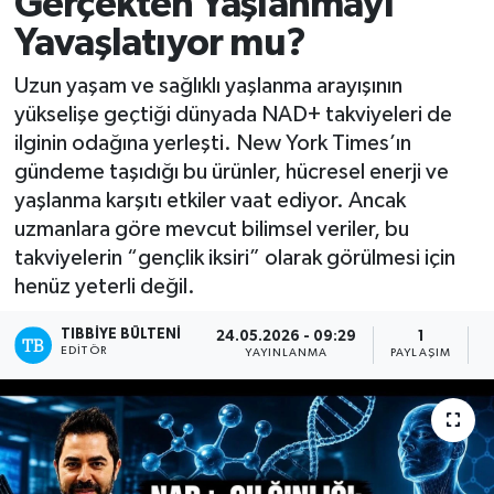
Gerçekten Yaşlanmayı
Yavaşlatıyor mu?
Yazarlar
Uzun yaşam ve sağlıklı yaşlanma arayışının
yükselişe geçtiği dünyada NAD+ takviyeleri de
ilginin odağına yerleşti. New York Times’ın
gündeme taşıdığı bu ürünler, hücresel enerji ve
yaşlanma karşıtı etkiler vaat ediyor. Ancak
uzmanlara göre mevcut bilimsel veriler, bu
takviyelerin “gençlik iksiri” olarak görülmesi için
henüz yeterli değil.
TIBBIYE BÜLTENI
24.05.2026 - 09:29
1
EDITÖR
YAYINLANMA
PAYLAŞIM
O