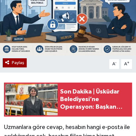
Paylaş
-
+
A
A
Son Dakika | Üsküdar
Belediyesi’ne
Operasyon: Başkan
Sinem Dedetaş
Gözaltına Alındı
Uzmanlara göre cevap, hesabın hangi e-posta ile