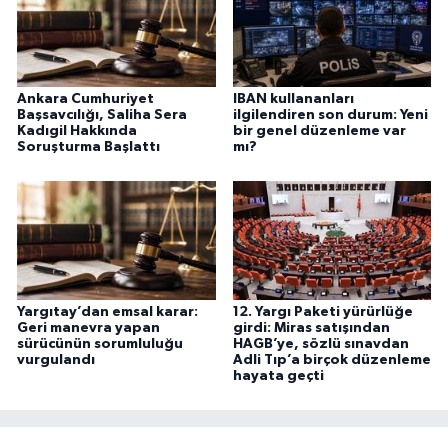
Ankara Cumhuriyet
IBAN kullananları
Başsavcılığı, Saliha Sera
ilgilendiren son durum: Yeni
Kadıgil Hakkında
bir genel düzenleme var
Soruşturma Başlattı
mı?
Yargıtay’dan emsal karar:
12. Yargı Paketi yürürlüğe
Geri manevra yapan
girdi: Miras satışından
sürücünün sorumluluğu
HAGB’ye, sözlü sınavdan
vurgulandı
Adli Tıp’a birçok düzenleme
hayata geçti