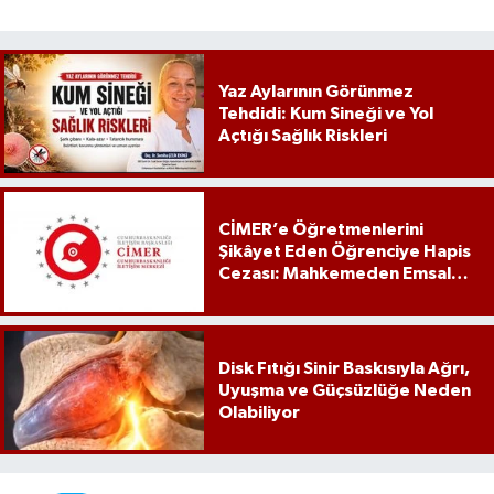
Yaz Aylarının Görünmez
Tehdidi: Kum Sineği ve Yol
Açtığı Sağlık Riskleri
CİMER’e Öğretmenlerini
Şikâyet Eden Öğrenciye Hapis
Cezası: Mahkemeden Emsal
Karar
Disk Fıtığı Sinir Baskısıyla Ağrı,
Uyuşma ve Güçsüzlüğe Neden
Olabiliyor