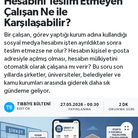
Hesabını Teslim Etmeyen
Çalışan Ne ile
Mevzuat
Karşılaşabilir?
Bir çalışan, görev yaptığı kurum adına kullandığı
sosyal medya hesabını işten ayrıldıktan sonra
teslim etmezse ne olur? Hesabın kişisel e-posta
adresiyle açılmış olması, hesabın mülkiyetini
otomatik olarak çalışana mı verir? Bu soru son
yıllarda şirketler, üniversiteler, belediyeler ve
kamu kurumları arasında giderek daha sık
gündeme geliyor.
TIBBIYE BÜLTENI
27.05.2026 - 00:30
2 DK
EDITÖR
YAYINLANMA
OKUNMA SÜRES