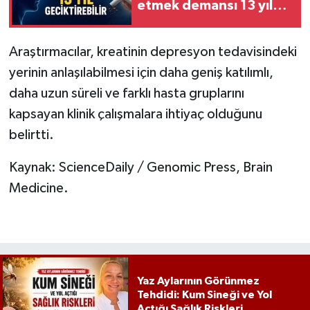
etmek demansı 13 yıl
geciktirebilir
Araştırmacılar, kreatinin depresyon tedavisindeki
yerinin anlaşılabilmesi için daha geniş katılımlı,
daha uzun süreli ve farklı hasta gruplarını
kapsayan klinik çalışmalara ihtiyaç olduğunu
belirtti.
Kaynak: ScienceDaily / Genomic Press, Brain
Medicine.
Yaz Aylarının Görünmez
Tehdidi: Kum Sineği ve Yol
Açtığı Sağlık Riskleri