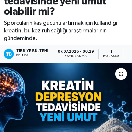
tedavisinde yeni umut
olabilir mi?
Mevzuat
Sporcuların kas gücünü artırmak için kullandığı
kreatin, bu kez ruh sağlığı araştırmalarının
gündeminde.
TIBBIYE BÜLTENI
07.07.2026 - 00:29
1
EDITÖR
YAYINLANMA
PAYLAŞIM
O