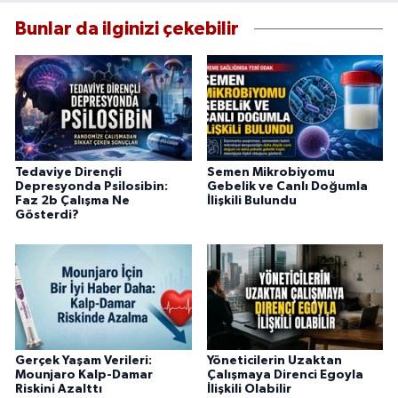
Bunlar da ilginizi çekebilir
Tedaviye Dirençli
Semen Mikrobiyomu
Depresyonda Psilosibin:
Gebelik ve Canlı Doğumla
Faz 2b Çalışma Ne
İlişkili Bulundu
Gösterdi?
Gerçek Yaşam Verileri:
Yöneticilerin Uzaktan
Mounjaro Kalp-Damar
Çalışmaya Direnci Egoyla
Riskini Azalttı
İlişkili Olabilir