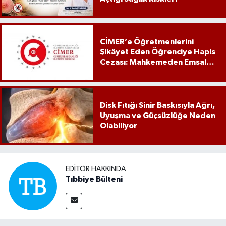
CİMER’e Öğretmenlerini
Şikâyet Eden Öğrenciye Hapis
Cezası: Mahkemeden Emsal
Karar
Disk Fıtığı Sinir Baskısıyla Ağrı,
Uyuşma ve Güçsüzlüğe Neden
Olabiliyor
EDITÖR HAKKINDA
Tıbbiye Bülteni