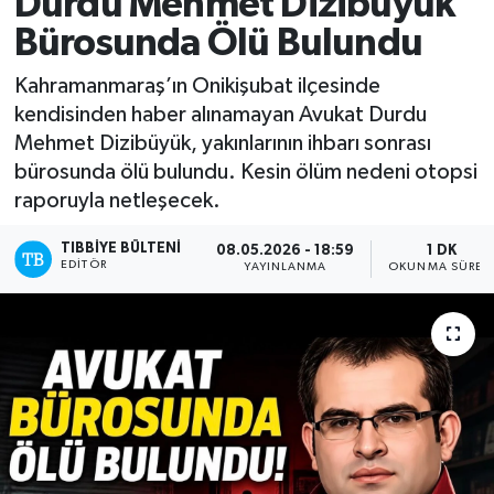
Durdu Mehmet Dizibüyük
Bürosunda Ölü Bulundu
Mevzuat
Kahramanmaraş’ın Onikişubat ilçesinde
kendisinden haber alınamayan Avukat Durdu
Mehmet Dizibüyük, yakınlarının ihbarı sonrası
bürosunda ölü bulundu. Kesin ölüm nedeni otopsi
raporuyla netleşecek.
TIBBIYE BÜLTENI
08.05.2026 - 18:59
1 DK
EDITÖR
YAYINLANMA
OKUNMA SÜRES