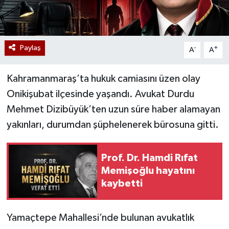
Paylaş
-
+
A
A
Kahramanmaraş’ta hukuk camiasını üzen olay
Onikişubat ilçesinde yaşandı. Avukat Durdu
Mehmet Dizibüyük’ten uzun süre haber alamayan
yakınları, durumdan şüphelenerek bürosuna gitti.
Prof. Dr. Hamdi Rıfat
Memişoğlu hayatını
kaybetti
Yamaçtepe Mahallesi’nde bulunan avukatlık