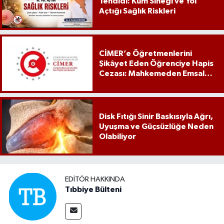
Tehdidi: Kum Sineği ve Yol
Açtığı Sağlık Riskleri
CİMER’e Öğretmenlerini
Şikâyet Eden Öğrenciye Hapis
Cezası: Mahkemeden Emsal
Karar
Disk Fıtığı Sinir Baskısıyla Ağrı,
Uyuşma ve Güçsüzlüğe Neden
Olabiliyor
EDITÖR HAKKINDA
Tıbbiye Bülteni