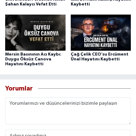
Şahan Kalaycı Vefat Etti
Kaybetti
Mersin Basınının Acı Kaybı:
Çağ Çelik CEO’su Ercüment
Duygu Öksüz Canova
Ünal Hayatını Kaybetti
Hayatını Kaybetti
Yorumlar