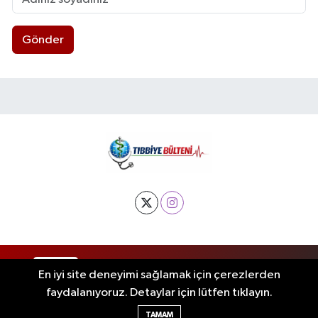
Gönder
RSS
Copyright © 2025. Her hakkı saklıdır.
En iyi site deneyimi sağlamak için çerezlerden
faydalanıyoruz. Detaylar için lütfen tıklayın.
Haber Yazılımı:
TE Bilişim
TAMAM