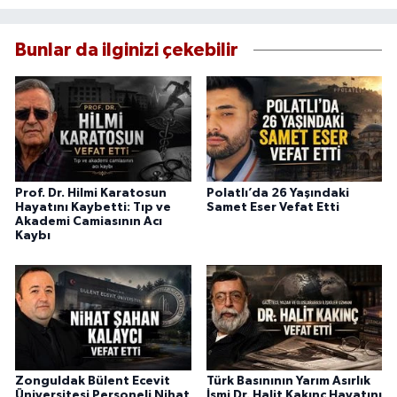
Bunlar da ilginizi çekebilir
Prof. Dr. Hilmi Karatosun
Polatlı’da 26 Yaşındaki
Hayatını Kaybetti: Tıp ve
Samet Eser Vefat Etti
Akademi Camiasının Acı
Kaybı
Zonguldak Bülent Ecevit
Türk Basınının Yarım Asırlık
Üniversitesi Personeli Nihat
İsmi Dr. Halit Kakınç Hayatını