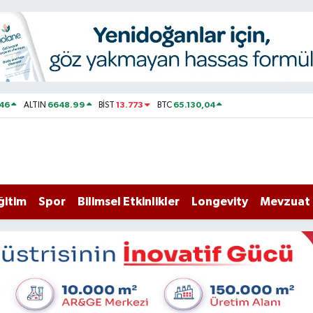
46
6648.99
13.773
65.130,04
ALTIN
BİST
BTC
ğitim
Spor
Bilimsel Etkinlikler
Longevity
Mevzuat