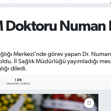
M Doktoru Numan 
ağlığı Merkezi’nde görev yapan Dr. Numan B
ldu. İl Sağlık Müdürlüğü yayımladığı me
ığı diledi.
1 DK
OKUNMA SÜRESI