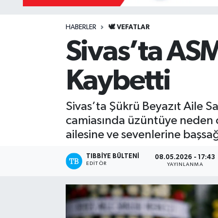
Mevzuat
HABERLER
🕊️ VEFATLAR
Sivas’ta AS
Kaybetti
Sivas’ta Şükrü Beyazıt Aile S
camiasında üzüntüye neden o
ailesine ve sevenlerine başsağl
TIBBIYE BÜLTENI
08.05.2026 - 17:43
EDITÖR
YAYINLANMA