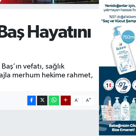
Baş Hayatını
aş’ın vefatı, sağlık
sajla merhum hekime rahmet,
-
+
A
A