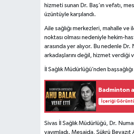
hizmeti sunan Dr. Baş’ın vefatı, mes
üzüntüyle karşılandı.
Aile sağlığı merkezleri, mahalle ve 
noktası olması nedeniyle hekim-hasta 
arasında yer alıyor. Bu nedenle Dr. 
arkadaşlarını değil, hizmet verdiği 
İl Sağlık Müdürlüğü’nden başsağlığı
Badminton a
İçeriği Görünt
Sivas İl Sağlık Müdürlüğü, Dr. Numa
yayımladı. Mesajda, Şükrü Beyazıt 