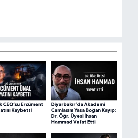
ik CEO’su Ercüment
Diyarbakır’da Akademi
atını Kaybetti
Camiasını Yasa Boğan Kayıp:
Dr. Öğr. Üyesi İhsan
Hammad Vefat Etti