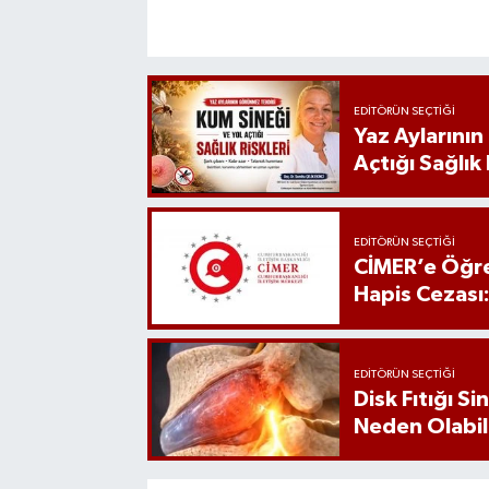
EDITÖRÜN SEÇTIĞI
Yaz Aylarını
Açtığı Sağlık 
EDITÖRÜN SEÇTIĞI
CİMER’e Öğre
Hapis Cezası
EDITÖRÜN SEÇTIĞI
Disk Fıtığı S
Neden Olabil