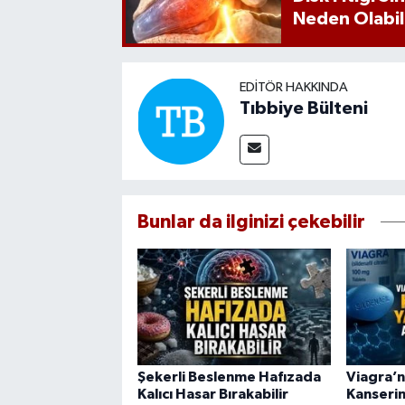
Neden Olabil
EDITÖR HAKKINDA
Tıbbiye Bülteni
Bunlar da ilginizi çekebilir
Şekerli Beslenme Hafızada
Viagra’n
Kalıcı Hasar Bırakabilir
Kanserin