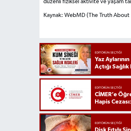
düzenli fiziksel aktivite ve yaşam ta
Kaynak: WebMD (The Truth About B
EDITÖRÜN SEÇTIĞI
Yaz Aylarını
Açtığı Sağlık 
EDITÖRÜN SEÇTIĞI
CİMER’e Öğre
Hapis Cezası
EDITÖRÜN SEÇTIĞI
Disk Fıtığı S