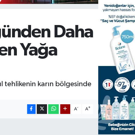
ğünden Daha
en Yağa
ıl tehlikenin karın bölgesinde
-
+
A
A