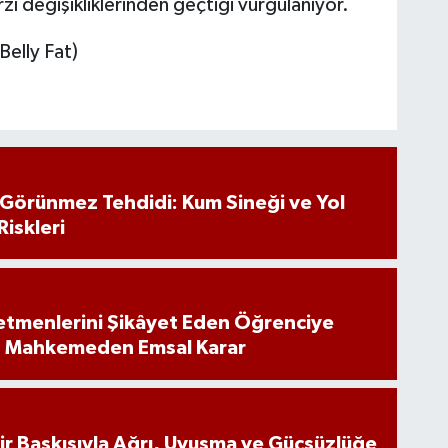
rzı değişikliklerinden geçtiği vurgulanıyor.
elly Fat)
n Görünmez Tehdidi: Kum Sineği ve Yol
Riskleri
tmenlerini Şikâyet Eden Öğrenciye
: Mahkemeden Emsal Karar
inir Baskısıyla Ağrı, Uyuşma ve Güçsüzlüğe