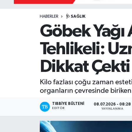
Mevzuat
HABERLER
🩺 SAĞLIK
Göbek Yağı
Tehlikeli: 
Dikkat Çekti
Kilo fazlası çoğu zaman esteti
organların çevresinde biriken
TIBBIYE BÜLTENI
08.07.2026 - 08:28
EDITÖR
YAYINLANMA