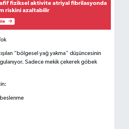
fif fiziksel aktivite atriyal fibrilasyonda
riskini azaltabilir
üle
Yok
rtışılan “bölgesel yağ yakma” düşüncesinin
urgulanıyor. Sadece mekik çekerek göbek
in:
ı beslenme