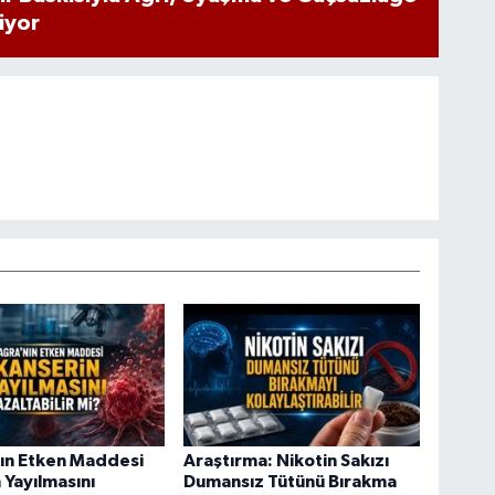
iyor
ın Etken Maddesi
Araştırma: Nikotin Sakızı
 Yayılmasını
Dumansız Tütünü Bırakma