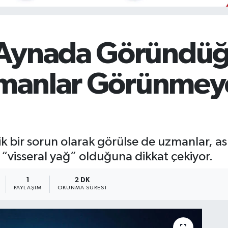
 Aynada Göründü
Uzmanlar Görünmey
k bir sorun olarak görülse de uzmanlar, as
 “visseral yağ” olduğuna dikkat çekiyor.
1
2 DK
PAYLAŞIM
OKUNMA SÜRESI