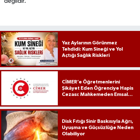
değildir.
Yaz Aylarının Görünmez
Tehdidi: Kum Sineği ve Yol
Açtığı Sağlık Riskleri
CİMER’e Öğretmenlerini
Şikâyet Eden Öğrenciye Hapis
Cezası: Mahkemeden Emsal
Karar
Disk Fıtığı Sinir Baskısıyla Ağrı,
Uyuşma ve Güçsüzlüğe Neden
Olabiliyor