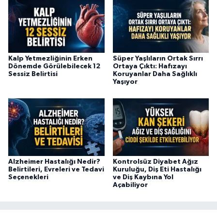
Kalp Yetmezliğinin Erken
Süper Yaşlıların Ortak Sırrı
Dönemde Görülebilecek 12
Ortaya Çıktı: Hafızayı
Sessiz Belirtisi
Koruyanlar Daha Sağlıklı
Yaşıyor
Alzheimer Hastalığı Nedir?
Kontrolsüz Diyabet Ağız
Belirtileri, Evreleri ve Tedavi
Kuruluğu, Diş Eti Hastalığı
Seçenekleri
ve Diş Kaybına Yol
Açabiliyor