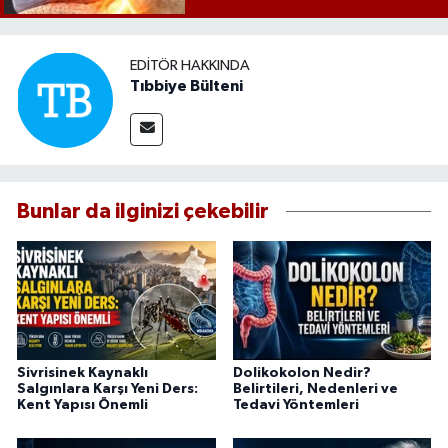
EDITÖR HAKKINDA
Tıbbiye Bülteni
Bunlar da ilginizi çekebilir
Sivrisinek Kaynaklı
Dolikokolon Nedir?
Salgınlara Karşı Yeni Ders:
Belirtileri, Nedenleri ve
Kent Yapısı Önemli
Tedavi Yöntemleri