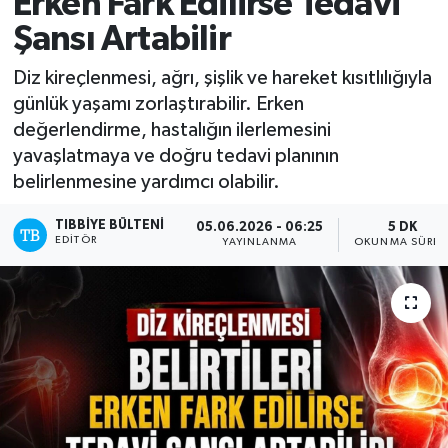
Erken Fark Edilirse Tedavi
Şansı Artabilir
Yazarlar
Diz kireçlenmesi, ağrı, şişlik ve hareket kısıtlılığıyla
günlük yaşamı zorlaştırabilir. Erken
değerlendirme, hastalığın ilerlemesini
yavaşlatmaya ve doğru tedavi planının
belirlenmesine yardımcı olabilir.
TIBBIYE BÜLTENI
05.06.2026 - 06:25
5 DK
EDITÖR
YAYINLANMA
OKUNMA SÜRES