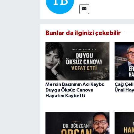
Bunlar da ilginizi çekebilir
Mersin Basınının Acı Kaybı:
Çağ Çel
Duygu Öksüz Canova
Ünal Hay
Hayatını Kaybetti