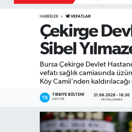
Mevzuat
HABERLER
🕊️ VEFATLAR
Çekirge Devl
Sibel Yılmaze
Bursa Çekirge Devlet Hastane
vefatı sağlık camiasında üz
Köy Camii’nden kaldırılacağı
TIBBIYE BÜLTENI
21.06.2026 - 16:30
EDITÖR
YAYINLANMA