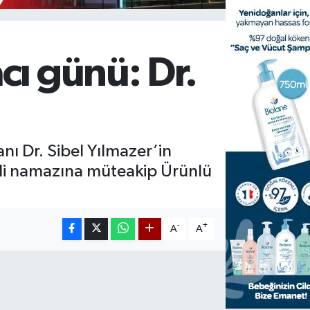
cı günü: Dr.
ı Dr. Sibel Yılmazer’in
ndi namazına müteakip Ürünlü
-
+
A
A