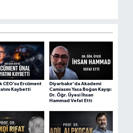
ik CEO’su Ercüment
Diyarbakır’da Akademi
atını Kaybetti
Camiasını Yasa Boğan Kayıp:
Dr. Öğr. Üyesi İhsan
Hammad Vefat Etti