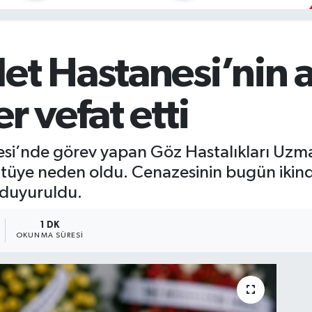
et Hastanesi’nin a
r vefat etti
si’nde görev yapan Göz Hastalıkları Uzman
üntüye neden oldu. Cenazesinin bugün iki
 duyuruldu.
1 DK
OKUNMA SÜRESI