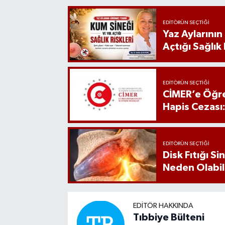
EDITÖRÜN SEÇTIĞI
Yaz Aylarını
Açtığı Sağlık 
EDITÖRÜN SEÇTIĞI
CİMER’e Öğre
Hapis Cezası
EDITÖRÜN SEÇTIĞI
Disk Fıtığı S
Neden Olabil
EDITÖR HAKKINDA
Tıbbiye Bülteni