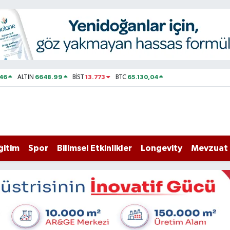
46
6648.99
13.773
65.130,04
ALTIN
BİST
BTC
ğitim
Spor
Bilimsel Etkinlikler
Longevity
Mevzuat