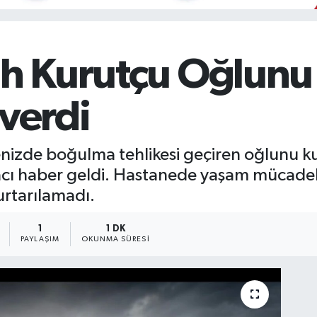
tih Kurutçu Oğlun
 verdi
enizde boğulma tehlikesi geçiren oğlunu k
acı haber geldi. Hastanede yaşam mücadel
rtarılamadı.
1
1 DK
PAYLAŞIM
OKUNMA SÜRESI