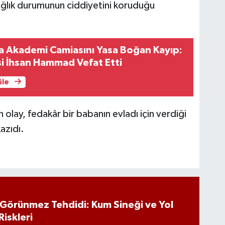
ağlık durumunun ciddiyetini koruduğu
a Akademi Camiasını Yasa Boğan Kayıp:
si İhsan Hammad Vefat Etti
üle
olay, fedakâr bir babanın evladı için verdiği
azıdı.
n Görünmez Tehdidi: Kum Sineği ve Yol
Riskleri