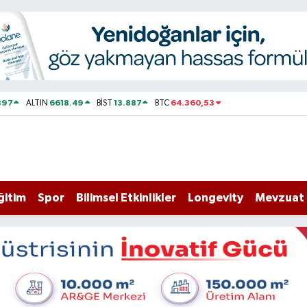
897
6618.49
13.887
64.360,53
ALTIN
BİST
BTC
ğitim
Spor
Bilimsel Etkinlikler
Longevity
Mevzuat