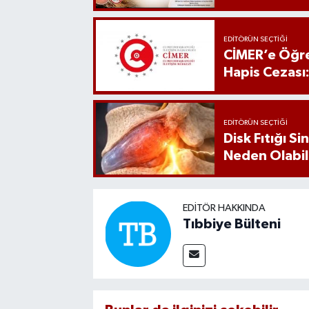
EDITÖRÜN SEÇTIĞI
CİMER’e Öğre
Hapis Cezası
EDITÖRÜN SEÇTIĞI
Disk Fıtığı S
Neden Olabil
EDITÖR HAKKINDA
Tıbbiye Bülteni