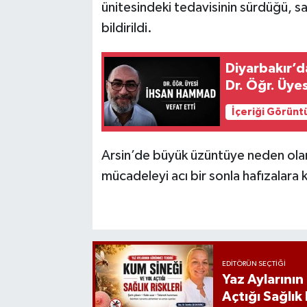
ünitesindeki tedavisinin sürdüğü, s
bildirildi.
Diyarbakır’d
Dr. Öğr. Üye
İçeriği Görünt
Arsin’de büyük üzüntüye neden olan 
mücadeleyi acı bir sonla hafızalara k
EDITÖRÜN SEÇTIĞI
Yaz Aylarını
Açtığı Sağlık 