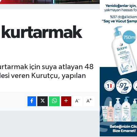
u kurtarmak
urtarmak için suya atlayan 48
esi veren Kurutçu, yapılan
-
+
A
A