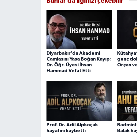
Bunlar da ilginizi çekebilir
Diyarbakır’da Akademi
Kütahya
Camiasını Yasa Boğan Kayıp:
genç do
Dr. Öğr. Üyesi İhsan
Orçan ve
Hammad Vefat Etti
Prof. Dr. Adil Alpkoçak
Badmint
hayatını kaybetti
Balak ha