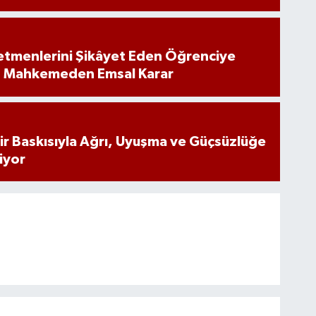
tmenlerini Şikâyet Eden Öğrenciye
: Mahkemeden Emsal Karar
inir Baskısıyla Ağrı, Uyuşma ve Güçsüzlüğe
iyor