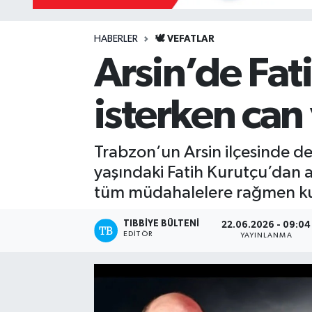
Mevzuat
HABERLER
🕊️ VEFATLAR
Arsin’de Fa
isterken can
Trabzon’un Arsin ilçesinde d
yaşındaki Fatih Kurutçu’dan 
tüm müdahalelere rağmen ku
TIBBIYE BÜLTENI
22.06.2026 - 09:04
EDITÖR
YAYINLANMA