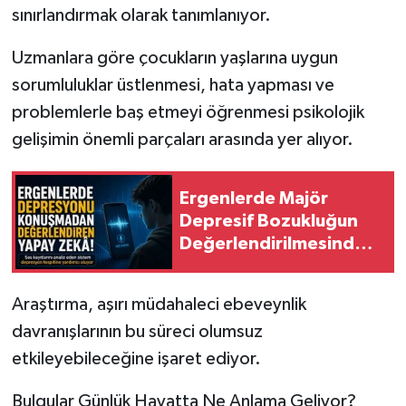
sınırlandırmak olarak tanımlanıyor.
Uzmanlara göre çocukların yaşlarına uygun
sorumluluklar üstlenmesi, hata yapması ve
problemlerle baş etmeyi öğrenmesi psikolojik
gelişimin önemli parçaları arasında yer alıyor.
Ergenlerde Majör
Depresif Bozukluğun
Değerlendirilmesinde
Konuşma Verilerini
Kullanan Yapay Zekâ
Araştırma, aşırı müdahaleci ebeveynlik
Modeli
davranışlarının bu süreci olumsuz
etkileyebileceğine işaret ediyor.
Bulgular Günlük Hayatta Ne Anlama Geliyor?