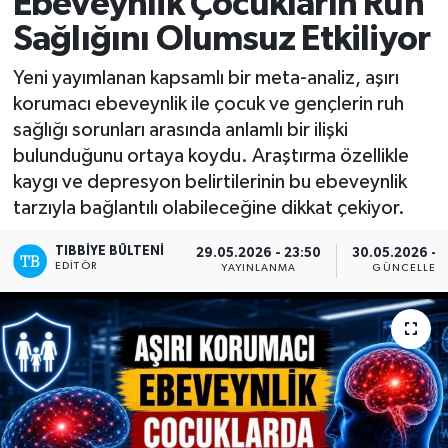
Ebeveynlik Çocukların Ruh
Sağlığını Olumsuz Etkiliyor
Mevzuat
Yeni yayımlanan kapsamlı bir meta-analiz, aşırı
korumacı ebeveynlik ile çocuk ve gençlerin ruh
sağlığı sorunları arasında anlamlı bir ilişki
bulunduğunu ortaya koydu. Araştırma özellikle
kaygı ve depresyon belirtilerinin bu ebeveynlik
tarzıyla bağlantılı olabileceğine dikkat çekiyor.
TIBBIYE BÜLTENI
29.05.2026 - 23:50
30.05.2026 - 1
EDITÖR
YAYINLANMA
GÜNCELLEM