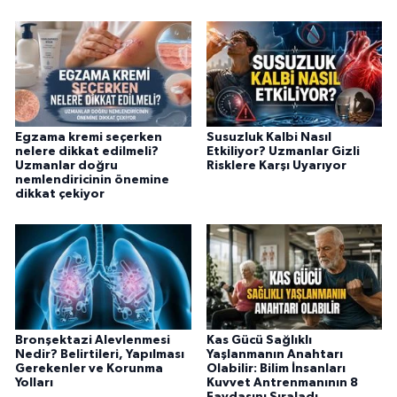
Egzama kremi seçerken
Susuzluk Kalbi Nasıl
nelere dikkat edilmeli?
Etkiliyor? Uzmanlar Gizli
Uzmanlar doğru
Risklere Karşı Uyarıyor
nemlendiricinin önemine
dikkat çekiyor
Bronşektazi Alevlenmesi
Kas Gücü Sağlıklı
Nedir? Belirtileri, Yapılması
Yaşlanmanın Anahtarı
Gerekenler ve Korunma
Olabilir: Bilim İnsanları
Yolları
Kuvvet Antrenmanının 8