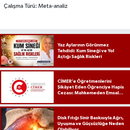
Çalışma Türü: Meta-analiz
Yaz Aylarının Görünmez
Tehdidi: Kum Sineği ve Yol
Açtığı Sağlık Riskleri
CİMER’e Öğretmenlerini
Şikâyet Eden Öğrenciye Hapis
Cezası: Mahkemeden Emsal
Karar
Disk Fıtığı Sinir Baskısıyla Ağrı,
Uyuşma ve Güçsüzlüğe Neden
Olabiliyor