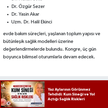
Dr. Özgür Sezer
Dr. Yasin Akar
Uzm. Dr. Halil Ekinci
evde bakım süreçleri, yaşlanan toplum yapısı ve
bütünleşik sağlık modelleri üzerine
değerlendirmelerde bulundu. Kongre, üç gün
boyunca bilimsel oturumlarla devam edecek.
Yaz Aylarının Görünmez
Tehdidi: Kum Sineği ve Yol
Açtığı Sağlık Riskleri