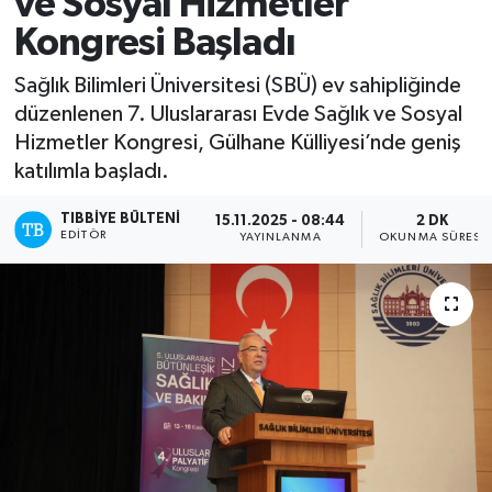
ve Sosyal Hizmetler
Kongresi Başladı
Yazarlar
Sağlık Bilimleri Üniversitesi (SBÜ) ev sahipliğinde
düzenlenen 7. Uluslararası Evde Sağlık ve Sosyal
Hizmetler Kongresi, Gülhane Külliyesi’nde geniş
katılımla başladı.
TIBBIYE BÜLTENI
15.11.2025 - 08:44
2 DK
EDITÖR
YAYINLANMA
OKUNMA SÜRESI