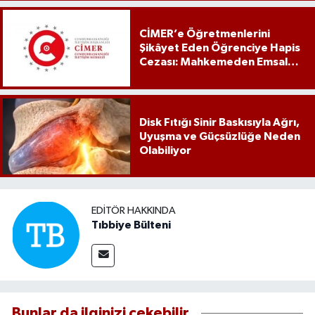
CİMER’e Öğretmenlerini
Şikâyet Eden Öğrenciye Hapis
Cezası: Mahkemeden Emsal
Karar
Disk Fıtığı Sinir Baskısıyla Ağrı,
Uyuşma ve Güçsüzlüğe Neden
Olabiliyor
EDITÖR HAKKINDA
Tıbbiye Bülteni
Bunlar da ilginizi çekebilir