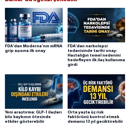
FDA’dan Moderna’nın mRNA
FDA’dan narkolepsi
grip aşısına ilk onay
tedavisinde tarihi onay:
Hastalığın temel nedenini
hedefleyen ilk ilaç kullanıma
girdi
Yeni araştırma: GLP-1 ilaçları
Orta yaşta üç risk
kilo kaybının ötesinde
faktörünü kontrol etmek
etkiler gösterebilir
demansı 13 yıl geciktirebilir