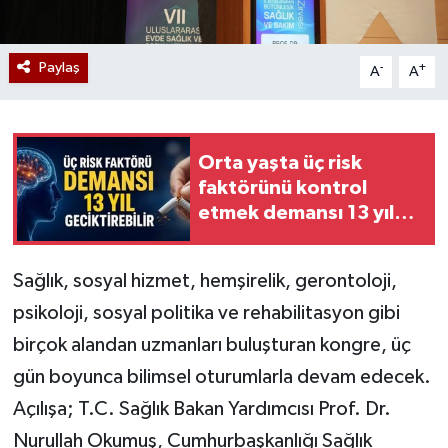
Paylaş
-
+
A
A
Orta yaşta üç risk
faktörünü kontrol
etmek demansı 13 yıl
geciktirebilir
Sağlık, sosyal hizmet, hemşirelik, gerontoloji,
psikoloji, sosyal politika ve rehabilitasyon gibi
birçok alandan uzmanları buluşturan kongre, üç
gün boyunca bilimsel oturumlarla devam edecek.
Açılışa; T.C. Sağlık Bakan Yardımcısı Prof. Dr.
Nurullah Okumuş, Cumhurbaşkanlığı Sağlık