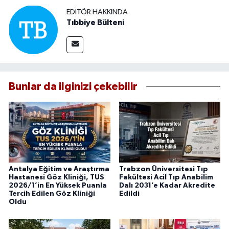
EDITÖR HAKKINDA
Tıbbiye Bülteni
Bunlar da ilginizi çekebilir
Antalya Eğitim ve Araştırma
Trabzon Üniversitesi Tıp
Hastanesi Göz Kliniği, TUS
Fakültesi Acil Tıp Anabilim
2026/1’in En Yüksek Puanla
Dalı 2031’e Kadar Akredite
Tercih Edilen Göz Kliniği
Edildi
Oldu