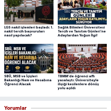
LGS nakil işlemleri başladı: 1.
Sağlık Bilimleri Üniversitesi
nakil tercih başvuruları
Tercih ve Tanıtım Günleri’ne
nasıl yapılacak?
Adaylardan Yoğun İlgi!
SBÜ, MSB ve İçişleri
TBMM’de öğrenci affı
Bakanlığı Nam ve Hesabına
yasalaştı: Üniversiteyle
Öğrenci Alacak
ilişiği kesilenlere dönüş
yolu açıldı
Yorumlar