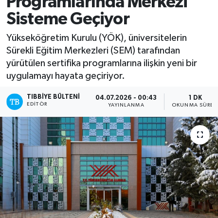
Programlarında Merkezi
Sisteme Geçiyor
Mevzuat
Yükseköğretim Kurulu (YÖK), üniversitelerin
Sürekli Eğitim Merkezleri (SEM) tarafından
yürütülen sertifika programlarına ilişkin yeni bir
uygulamayı hayata geçiriyor.
TIBBIYE BÜLTENI
04.07.2026 - 00:43
1 DK
EDITÖR
YAYINLANMA
OKUNMA SÜRES