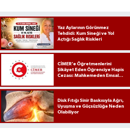
Yaz Aylarının Görünmez
Tehdidi: Kum Sineği ve Yol
Açtığı Sağlık Riskleri
CİMER’e Öğretmenlerini
Şikâyet Eden Öğrenciye Hapis
Cezası: Mahkemeden Emsal
Karar
Disk Fıtığı Sinir Baskısıyla Ağrı,
Uyuşma ve Güçsüzlüğe Neden
Olabiliyor