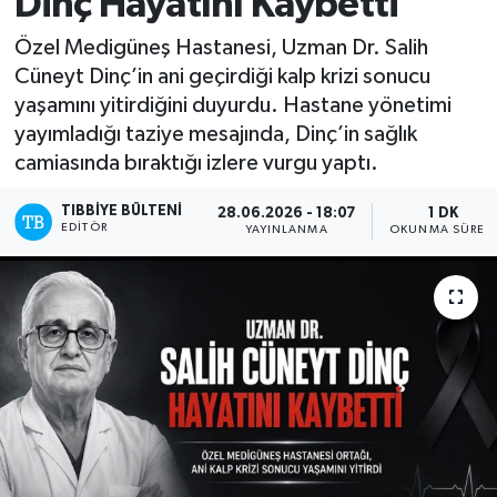
Dinç Hayatını Kaybetti
Yazarlar
Özel Medigüneş Hastanesi, Uzman Dr. Salih
Cüneyt Dinç’in ani geçirdiği kalp krizi sonucu
yaşamını yitirdiğini duyurdu. Hastane yönetimi
yayımladığı taziye mesajında, Dinç’in sağlık
camiasında bıraktığı izlere vurgu yaptı.
TIBBIYE BÜLTENI
28.06.2026 - 18:07
1 DK
EDITÖR
YAYINLANMA
OKUNMA SÜRES