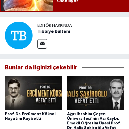
Olabiliyor
EDITÖR HAKKINDA
Tıbbiye Bülteni
Bunlar da ilginizi çekebilir
Prof. Dr. Ercüment Köksal
Ağrı İbrahim Çeçen
Hayatını Kaybetti
Üniversitesi’nin Acı Kaybı:
Emekli Öğretim Üyesi Prof.
Dr. Halis Şakiroğlu Vefat