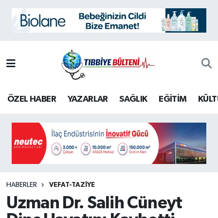
BİLİM
Nöbetçi Eczaneler
EĞİTİM
Hava Durumu
KÜLTÜR-SANAT
İstanbul Namaz Vakitleri
ÖZEL HABER
YAZARLAR
SAĞLIK
EĞİTİM
KÜLT
ÖZEL HABER
Trafik Durumu
SAĞLIK
Süper Lig Puan Durumu ve Fikstür
TARİH
Tüm Manşetler
İletişim
Son Dakika Haberleri
HABERLER
VEFAT-TAZİYE
Uzman Dr. Salih Cüneyt
Künye
Haber Arşivi