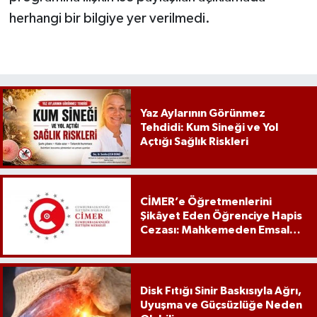
herhangi bir bilgiye yer verilmedi.
Yaz Aylarının Görünmez
Tehdidi: Kum Sineği ve Yol
Açtığı Sağlık Riskleri
CİMER’e Öğretmenlerini
Şikâyet Eden Öğrenciye Hapis
Cezası: Mahkemeden Emsal
Karar
Disk Fıtığı Sinir Baskısıyla Ağrı,
Uyuşma ve Güçsüzlüğe Neden