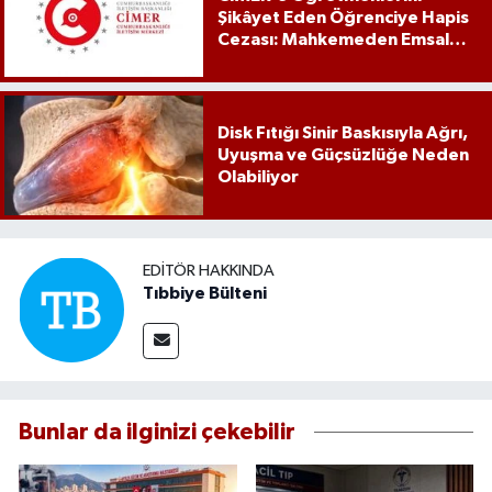
Şikâyet Eden Öğrenciye Hapis
Cezası: Mahkemeden Emsal
Karar
Disk Fıtığı Sinir Baskısıyla Ağrı,
Uyuşma ve Güçsüzlüğe Neden
Olabiliyor
EDITÖR HAKKINDA
Tıbbiye Bülteni
Bunlar da ilginizi çekebilir