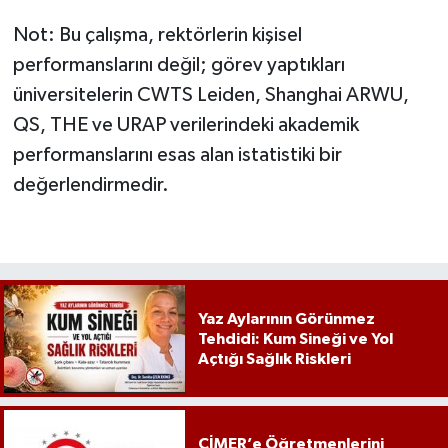
Not: Bu çalışma, rektörlerin kişisel
performanslarını değil; görev yaptıkları
üniversitelerin CWTS Leiden, Shanghai ARWU,
QS, THE ve URAP verilerindeki akademik
performanslarını esas alan istatistiki bir
değerlendirmedir.
Yaz Aylarının Görünmez
Tehdidi: Kum Sineği ve Yol
Açtığı Sağlık Riskleri
CİMER’e Öğretmenlerini