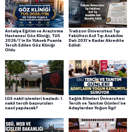
Antalya Eğitim ve Araştırma
Trabzon Üniversitesi Tıp
Hastanesi Göz Kliniği, TUS
Fakültesi Acil Tıp Anabilim
2026/1’in En Yüksek Puanla
Dalı 2031’e Kadar Akredite
Tercih Edilen Göz Kliniği
Edildi
Oldu
LGS nakil işlemleri başladı: 1.
Sağlık Bilimleri Üniversitesi
nakil tercih başvuruları
Tercih ve Tanıtım Günleri’ne
nasıl yapılacak?
Adaylardan Yoğun İlgi!