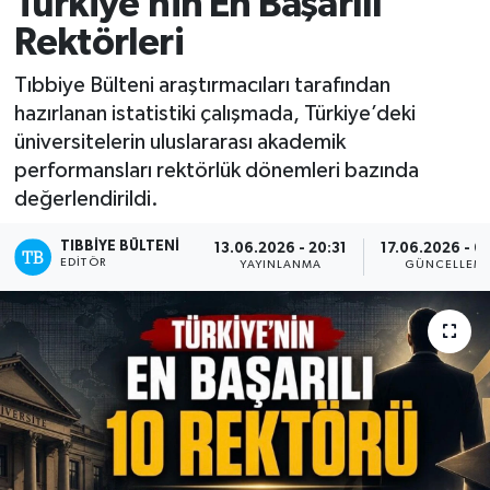
Türkiye’nin En Başarılı
Rektörleri
Mevzuat
Tıbbiye Bülteni araştırmacıları tarafından
hazırlanan istatistiki çalışmada, Türkiye’deki
üniversitelerin uluslararası akademik
performansları rektörlük dönemleri bazında
değerlendirildi.
TIBBIYE BÜLTENI
13.06.2026 - 20:31
17.06.2026 - 0
EDITÖR
YAYINLANMA
GÜNCELLEM