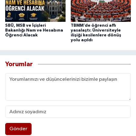
SBÜ, MSB ve İçişleri
TBMM’de öğrenci affı
Bakanlığı Nam ve Hesabına
yasalaştı: Üniversiteyle
Öğrenci Alacak
ilişiği kesilenlere dönüş
yolu açıldı
Yorumlar
Gönder