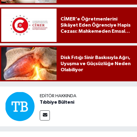
CİMER’e Öğretmenlerini
Şikâyet Eden Öğrenciye Hapis
Cezası: Mahkemeden Emsal
Karar
Disk Fıtığı Sinir Baskısıyla Ağrı,
Uyuşma ve Güçsüzlüğe Neden
Olabiliyor
EDITÖR HAKKINDA
Tıbbiye Bülteni