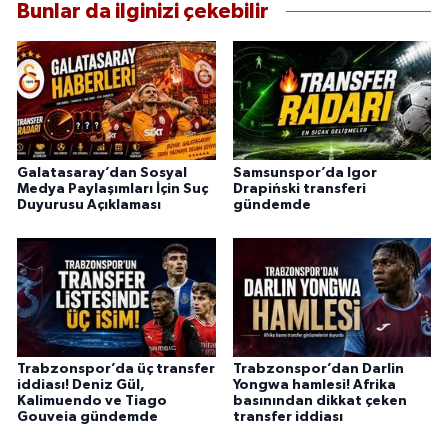
Bunlar da ilginizi çekebilir
Galatasaray’dan Sosyal
Samsunspor’da Igor
Medya Paylaşımları İçin Suç
Drapiński transferi
Duyurusu Açıklaması
gündemde
Trabzonspor’da üç transfer
Trabzonspor’dan Darlin
iddiası! Deniz Gül,
Yongwa hamlesi! Afrika
Kalimuendo ve Tiago
basınından dikkat çeken
Gouveia gündemde
transfer iddiası