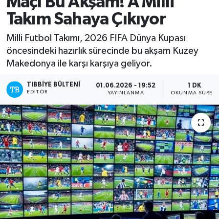
Maçı Bu Akşam! A Milli
Takım Sahaya Çıkıyor
Mevzuat
Milli Futbol Takımı, 2026 FIFA Dünya Kupası
öncesindeki hazırlık sürecinde bu akşam Kuzey
Makedonya ile karşı karşıya geliyor.
TIBBIYE BÜLTENI
01.06.2026 - 19:52
1 DK
EDITÖR
YAYINLANMA
OKUNMA SÜRESI