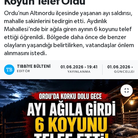
Koyun Telef Oldu
Mevzuat
Ordu’nun Altınordu ilçesinde yaşanan ayı saldırısı,
mahalle sakinlerini tedirgin etti. Aydınlık
Mahallesi’nde bir ağıla giren ayının 6 koyunu telef
ettiği öğrenildi. Bölgede daha önce de benzer
olayların yaşandığı belirtilirken, vatandaşlar önlem
alınmasını istedi.
TIBBIYE BÜLTENI
01.06.2026 - 19:41
01.06.2026 - 1
EDITÖR
YAYINLANMA
GÜNCELLEM