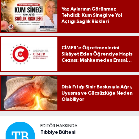
Yaz Aylarının Görünmez
Tehdidi: Kum Sineği ve Yol
Açtığı Sağlık Riskleri
CİMER’e Öğretmenlerini
Şikâyet Eden Öğrenciye Hapis
Cezası: Mahkemeden Emsal
Karar
Disk Fıtığı Sinir Baskısıyla Ağrı,
Uyuşma ve Güçsüzlüğe Neden
Olabiliyor
EDITÖR HAKKINDA
Tıbbiye Bülteni