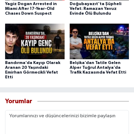
Yagiz Dogan Arrested in
Doğubayazıt’ta Şüpheli
Miami After 17-Year-Old
Vefat: Ramazan Yavuz
Chases Down Suspect
Evinde Ölü Bulundu
Bandırma’da Kayıp Olarak
Belçika’dan Tatile Gelen
Aranan 20 Yaşındaki
Alper Tuğrul Antalya’da
Emirhan Görmecikli Vefat
Trafik Kazasında Vefat Etti
Etti
Yorumlar