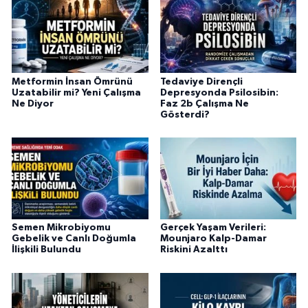
Metformin İnsan Ömrünü
Tedaviye Dirençli
Uzatabilir mi? Yeni Çalışma
Depresyonda Psilosibin:
Ne Diyor
Faz 2b Çalışma Ne
Gösterdi?
Semen Mikrobiyomu
Gerçek Yaşam Verileri:
Gebelik ve Canlı Doğumla
Mounjaro Kalp-Damar
İlişkili Bulundu
Riskini Azalttı