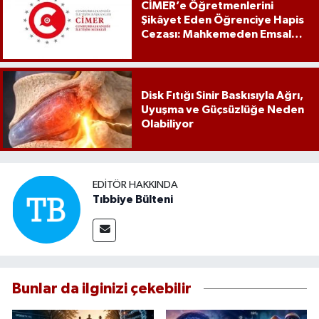
CİMER’e Öğretmenlerini
Şikâyet Eden Öğrenciye Hapis
Cezası: Mahkemeden Emsal
Karar
Disk Fıtığı Sinir Baskısıyla Ağrı,
Uyuşma ve Güçsüzlüğe Neden
Olabiliyor
EDITÖR HAKKINDA
Tıbbiye Bülteni
Bunlar da ilginizi çekebilir