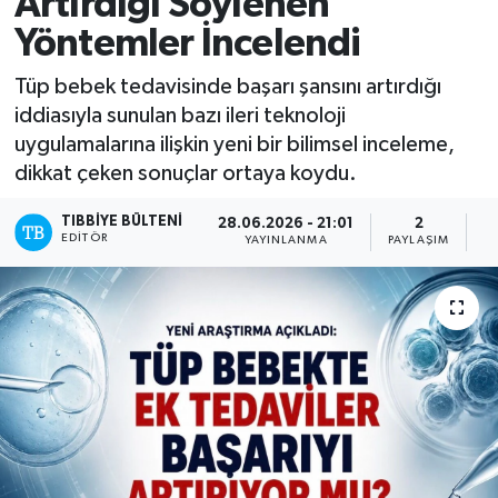
Artırdığı Söylenen
Yöntemler İncelendi
Mevzuat
Tüp bebek tedavisinde başarı şansını artırdığı
iddiasıyla sunulan bazı ileri teknoloji
uygulamalarına ilişkin yeni bir bilimsel inceleme,
dikkat çeken sonuçlar ortaya koydu.
TIBBIYE BÜLTENI
28.06.2026 - 21:01
2
EDITÖR
YAYINLANMA
PAYLAŞIM
O