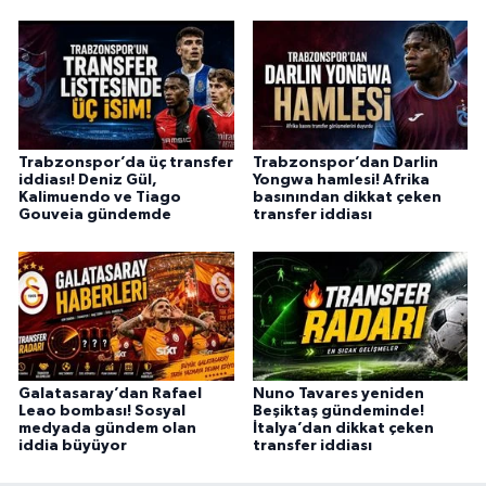
Trabzonspor’da üç transfer
Trabzonspor’dan Darlin
iddiası! Deniz Gül,
Yongwa hamlesi! Afrika
Kalimuendo ve Tiago
basınından dikkat çeken
Gouveia gündemde
transfer iddiası
Galatasaray’dan Rafael
Nuno Tavares yeniden
Leao bombası! Sosyal
Beşiktaş gündeminde!
medyada gündem olan
İtalya’dan dikkat çeken
iddia büyüyor
transfer iddiası