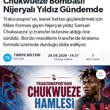
Chukwueze Bombası!
Nijeryalı Yıldız Gündemde
Trabzonspor'un, kanat hattını güçlendirmek için
Milan forması giyen Nijeryalı yıldız Samuel
Chukwueze'yi transfer listesine aldığı öne
sürüldü. Bordo-mavililerin transferde kiralama
formülü üzerinde durduğu iddia ediliyor.
TIBBIYE BÜLTENI
29.06.2026 - 14:37
1
EDITÖR
YAYINLANMA
PAYLAŞIM
O