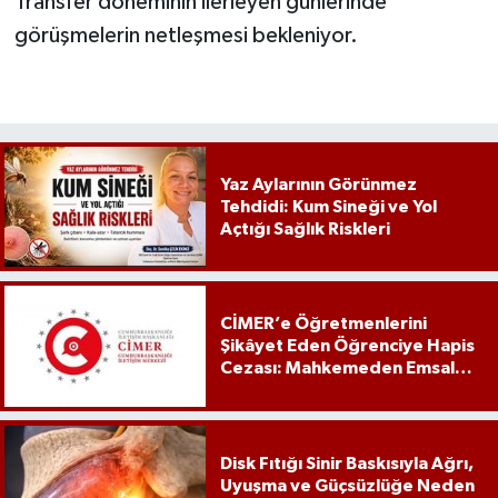
Transfer döneminin ilerleyen günlerinde
görüşmelerin netleşmesi bekleniyor.
Yaz Aylarının Görünmez
Tehdidi: Kum Sineği ve Yol
Açtığı Sağlık Riskleri
CİMER’e Öğretmenlerini
Şikâyet Eden Öğrenciye Hapis
Cezası: Mahkemeden Emsal
Karar
Disk Fıtığı Sinir Baskısıyla Ağrı,
Uyuşma ve Güçsüzlüğe Neden