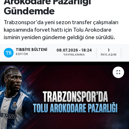
Arokodare Pazarlığı
Gündemde
Yazarlar
Trabzonspor’da yeni sezon transfer çalışmaları
kapsamında forvet hattı için Tolu Arokodare
isminin yeniden gündeme geldiği öne sürüldü.
TIBBIYE BÜLTENI
08.07.2026 - 18:24
1
EDITÖR
YAYINLANMA
PAYLAŞIM
O