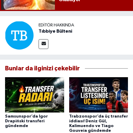
EDITÖR HAKKINDA
Tıbbiye Bülteni
Bunlar da ilginizi çekebilir
Samsunspor’da Igor
Trabzonspor’da üç transfer
Drapiński transferi
iddiası! Deniz Gül,
gündemde
Kalimuendo ve Tiago
Gouveia gündemde