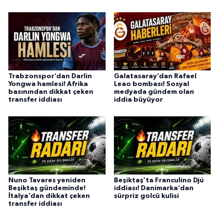
Trabzonspor’dan Darlin
Galatasaray’dan Rafael
Yongwa hamlesi! Afrika
Leao bombası! Sosyal
basınından dikkat çeken
medyada gündem olan
transfer iddiası
iddia büyüyor
Nuno Tavares yeniden
Beşiktaş’ta Franculino Djú
Beşiktaş gündeminde!
iddiası! Danimarka’dan
İtalya’dan dikkat çeken
sürpriz golcü kulisi
transfer iddiası