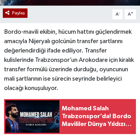
Paylaş
-
+
A
A
Bordo-mavili ekibin, hücum hattını güçlendirmek
amacıyla Nijeryalı golcünün transfer şartlarını
değerlendirdiği ifade ediliyor. Transfer
kulislerinde Trabzonspor’un Arokodare için kiralık
transfer formülü üzerinde durduğu, oyuncunun
mali şartlarının ise sürecin seyrinde belirleyici
olacağı konuşuluyor.
Mohamed Salah
Trabzonspor’da! Bordo
Mavililer Dünya Yıldızını
Resmen Açıkladı