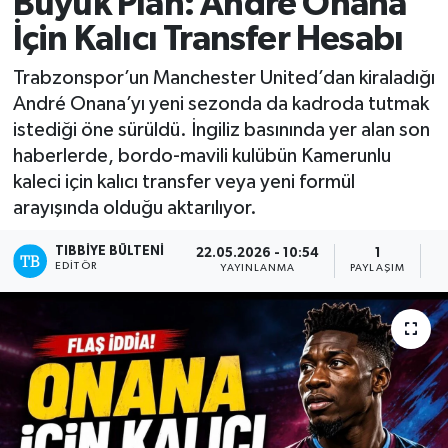
Büyük Plan: André Onana
İçin Kalıcı Transfer Hesabı
Trabzonspor’un Manchester United’dan kiraladığı
André Onana’yı yeni sezonda da kadroda tutmak
istediği öne sürüldü. İngiliz basınında yer alan son
haberlerde, bordo-mavili kulübün Kamerunlu
kaleci için kalıcı transfer veya yeni formül
arayışında olduğu aktarılıyor.
TIBBIYE BÜLTENI
22.05.2026 - 10:54
1
EDITÖR
YAYINLANMA
PAYLAŞIM
O