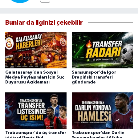
Bunlar da ilginizi çekebilir
Galatasaray’dan Sosyal
Samsunspor’da Igor
Medya Paylaşımları İçin Suç
Drapiński transferi
Duyurusu Açıklaması
gündemde
Trabzonspor’da üç transfer
Trabzonspor’dan Darlin
iddiası! Deniz Gül,
Yongwa hamlesi! Afrika