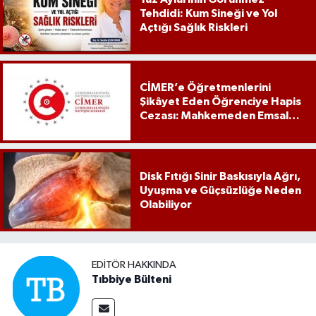
Tehdidi: Kum Sineği ve Yol
Açtığı Sağlık Riskleri
CİMER’e Öğretmenlerini
Şikâyet Eden Öğrenciye Hapis
Cezası: Mahkemeden Emsal
Karar
Disk Fıtığı Sinir Baskısıyla Ağrı,
Uyuşma ve Güçsüzlüğe Neden
Olabiliyor
EDITÖR HAKKINDA
Tıbbiye Bülteni