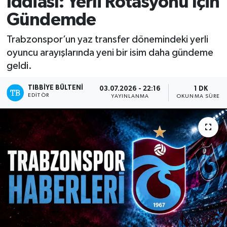
İddiası: Yerli Rotasyonu İçin
Gündemde
Yazarlar
Trabzonspor’un yaz transfer dönemindeki yerli
oyuncu arayışlarında yeni bir isim daha gündeme
geldi.
TIBBIYE BÜLTENI
03.07.2026 - 22:16
1 DK
EDITÖR
YAYINLANMA
OKUNMA SÜRESI