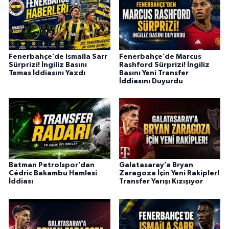
Fenerbahçe’de Ismaïla Sarr
Fenerbahçe’de Marcus
Sürprizi! İngiliz Basını
Rashford Sürprizi! İngiliz
Temas İddiasını Yazdı
Basını Yeni Transfer
İddiasını Duyurdu
Batman Petrolspor’dan
Galatasaray’a Bryan
Cédric Bakambu Hamlesi
Zaragoza İçin Yeni Rakipler!
İddiası
Transfer Yarışı Kızışıyor