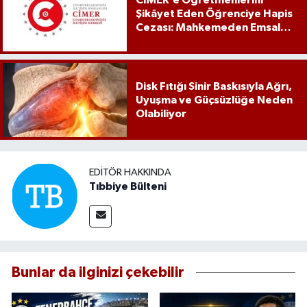
CİMER’e Öğretmenlerini
Şikâyet Eden Öğrenciye Hapis
Cezası: Mahkemeden Emsal
Karar
Disk Fıtığı Sinir Baskısıyla Ağrı,
Uyuşma ve Güçsüzlüğe Neden
Olabiliyor
EDITÖR HAKKINDA
Tıbbiye Bülteni
Bunlar da ilginizi çekebilir