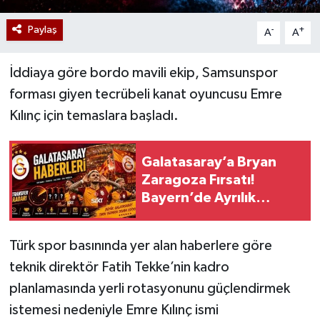
Paylaş
-
+
A
A
İddiaya göre bordo mavili ekip, Samsunspor
forması giyen tecrübeli kanat oyuncusu Emre
Kılınç için temaslara başladı.
Galatasaray’a Bryan
Zaragoza Fırsatı!
Bayern’de Ayrılık
Sinyali
Türk spor basınında yer alan haberlere göre
teknik direktör Fatih Tekke’nin kadro
planlamasında yerli rotasyonunu güçlendirmek
istemesi nedeniyle Emre Kılınç ismi