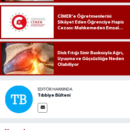
CİMER’e Öğretmenlerini
Şikâyet Eden Öğrenciye Hapis
Cezası: Mahkemeden Emsal
Karar
Disk Fıtığı Sinir Baskısıyla Ağrı,
Uyuşma ve Güçsüzlüğe Neden
Olabiliyor
EDITÖR HAKKINDA
Tıbbiye Bülteni