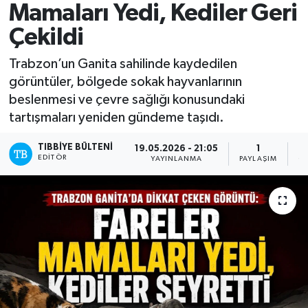
Mamaları Yedi, Kediler Geri
Mevzuat
Çekildi
Trabzon’un Ganita sahilinde kaydedilen
görüntüler, bölgede sokak hayvanlarının
beslenmesi ve çevre sağlığı konusundaki
tartışmaları yeniden gündeme taşıdı.
TIBBIYE BÜLTENI
19.05.2026 - 21:05
1
EDITÖR
YAYINLANMA
PAYLAŞIM
O