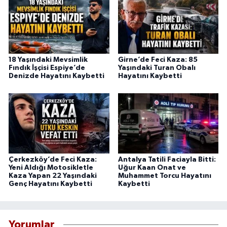
18 Yaşındaki Mevsimlik
Girne’de Feci Kaza: 85
Fındık İşçisi Espiye’de
Yaşındaki Turan Obalı
Denizde Hayatını Kaybetti
Hayatını Kaybetti
Çerkezköy’de Feci Kaza:
Antalya Tatili Faciayla Bitti:
Yeni Aldığı Motosikletle
Uğur Kaan Onat ve
Kaza Yapan 22 Yaşındaki
Muhammet Torcu Hayatını
Genç Hayatını Kaybetti
Kaybetti
Yorumlar