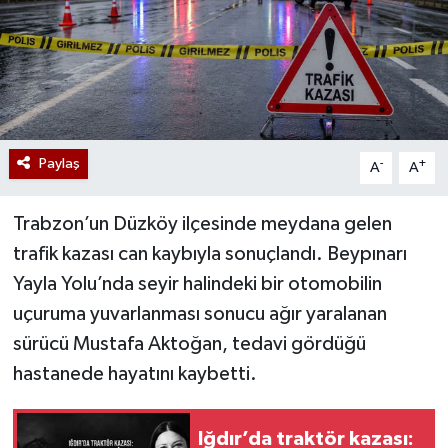
Paylaş
-
+
A
A
Trabzon’un Düzköy ilçesinde meydana gelen
trafik kazası can kaybıyla sonuçlandı. Beypınarı
Yayla Yolu’nda seyir halindeki bir otomobilin
uçuruma yuvarlanması sonucu ağır yaralanan
sürücü Mustafa Aktoğan, tedavi gördüğü
hastanede hayatını kaybetti.
Iğdır’da traktör kazası: