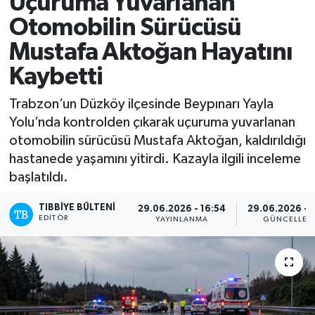
Uçuruma Yuvarlanan
Otomobilin Sürücüsü
Mevzuat
Mustafa Aktoğan Hayatını
Kaybetti
Trabzon’un Düzköy ilçesinde Beypınarı Yayla
Yolu’nda kontrolden çıkarak uçuruma yuvarlanan
otomobilin sürücüsü Mustafa Aktoğan, kaldırıldığı
hastanede yaşamını yitirdi. Kazayla ilgili inceleme
başlatıldı.
TIBBIYE BÜLTENI
29.06.2026 - 16:54
29.06.2026 - 
EDITÖR
YAYINLANMA
GÜNCELLEM