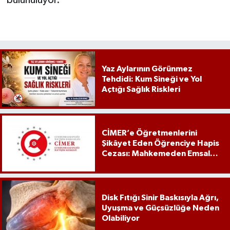
Yaz Aylarının Görünmez
Tehdidi: Kum Sineği ve Yol
Açtığı Sağlık Riskleri
CİMER’e Öğretmenlerini
Şikâyet Eden Öğrenciye Hapis
Cezası: Mahkemeden Emsal
Karar
Disk Fıtığı Sinir Baskısıyla Ağrı,
Uyuşma ve Güçsüzlüğe Neden
Olabiliyor