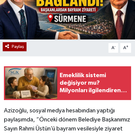
Paylaş
-
+
A
A
Emeklilik sistemi
değişiyor mu?
Milyonları ilgilendiren
son durum
Azizoğlu, sosyal medya hesabından yaptığı
paylaşımda, “Önceki dönem Belediye Başkanımız
Sayın Rahmi Üstün’ü bayram vesilesiyle ziyaret