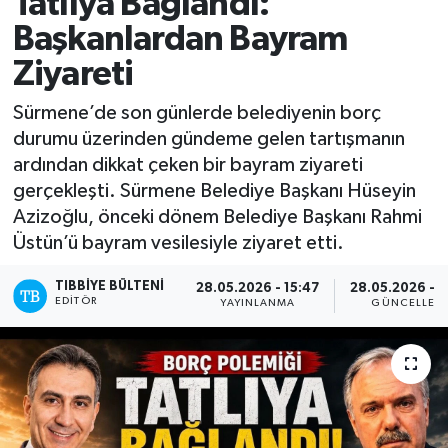
Tatlıya Bağlandı:
Başkanlardan Bayram
Mevzuat
Ziyareti
Sürmene’de son günlerde belediyenin borç
durumu üzerinden gündeme gelen tartışmanın
ardından dikkat çeken bir bayram ziyareti
gerçekleşti. Sürmene Belediye Başkanı Hüseyin
Azizoğlu, önceki dönem Belediye Başkanı Rahmi
Üstün’ü bayram vesilesiyle ziyaret etti.
TIBBIYE BÜLTENI
28.05.2026 - 15:47
28.05.2026 - 1
EDITÖR
YAYINLANMA
GÜNCELLEM