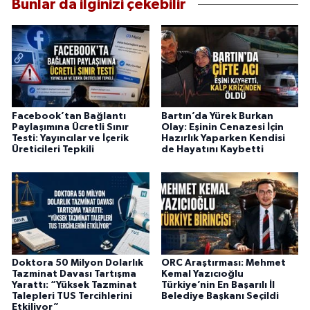
Bunlar da ilginizi çekebilir
Facebook’tan Bağlantı
Bartın’da Yürek Burkan
Paylaşımına Ücretli Sınır
Olay: Eşinin Cenazesi İçin
Testi: Yayıncılar ve İçerik
Hazırlık Yaparken Kendisi
Üreticileri Tepkili
de Hayatını Kaybetti
Doktora 50 Milyon Dolarlık
ORC Araştırması: Mehmet
Tazminat Davası Tartışma
Kemal Yazıcıoğlu
Yarattı: “Yüksek Tazminat
Türkiye’nin En Başarılı İl
Talepleri TUS Tercihlerini
Belediye Başkanı Seçildi
Etkiliyor”