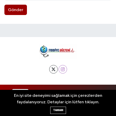
Gönder
RSS
Copyright © 2025. Her hakkı saklıdır.
En iyi site deneyimi sağlamak için çerezlerden
faydalanıyoruz. Detaylar için lütfen tıklayın.
Haber Yazılımı:
TE Bilişim
TAMAM