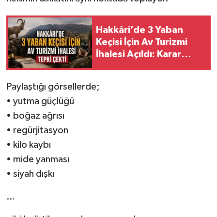
Hakkâri’de 3 Yaban
Keçisi İçin Av Turizmi
İhalesi Açıldı: Karar
Tepki Topladı
Paylaştığı görsellerde;
• yutma güçlüğü
• boğaz ağrısı
• regürjitasyon
• kilo kaybı
• mide yanması
• siyah dışkı
…