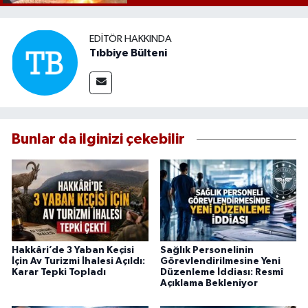
EDITÖR HAKKINDA
Tıbbiye Bülteni
Bunlar da ilginizi çekebilir
Hakkâri’de 3 Yaban Keçisi
Sağlık Personelinin
İçin Av Turizmi İhalesi Açıldı:
Görevlendirilmesine Yeni
Karar Tepki Topladı
Düzenleme İddiası: Resmî
Açıklama Bekleniyor