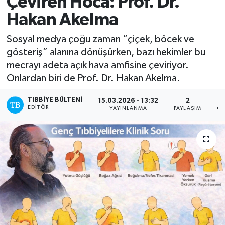
Çeviren Hoca: Prof. Dr.
Hakan Akelma
Mevzuat
Sosyal medya çoğu zaman “çiçek, böcek ve
gösteriş” alanına dönüşürken, bazı hekimler bu
mecrayı adeta açık hava amfisine çeviriyor.
Onlardan biri de Prof. Dr. Hakan Akelma.
TIBBIYE BÜLTENI
15.03.2026 - 13:32
2
EDITÖR
YAYINLANMA
PAYLAŞIM
OK