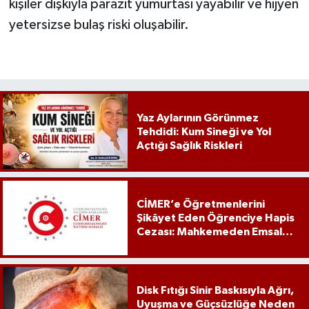
kişiler dışkıyla parazit yumurtası yayabilir ve hijyen
yetersizse bulaş riski oluşabilir.
Yaz Aylarının Görünmez
Tehdidi: Kum Sineği ve Yol
Açtığı Sağlık Riskleri
CİMER’e Öğretmenlerini
Şikâyet Eden Öğrenciye Hapis
Cezası: Mahkemeden Emsal
Karar
Disk Fıtığı Sinir Baskısıyla Ağrı,
Uyuşma ve Güçsüzlüğe Neden