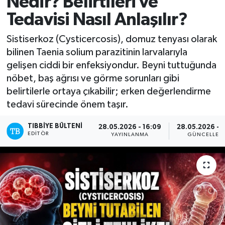
Nedir? Belirtileri ve
Tedavisi Nasıl Anlaşılır?
Yazarlar
Sistiserkoz (Cysticercosis), domuz tenyası olarak
bilinen Taenia solium parazitinin larvalarıyla
gelişen ciddi bir enfeksiyondur. Beyni tuttuğunda
nöbet, baş ağrısı ve görme sorunları gibi
belirtilerle ortaya çıkabilir; erken değerlendirme
tedavi sürecinde önem taşır.
TIBBIYE BÜLTENI
28.05.2026 - 16:09
28.05.2026 - 1
EDITÖR
YAYINLANMA
GÜNCELLEM