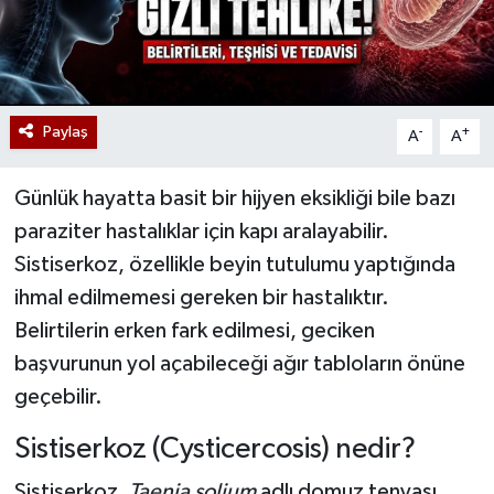
Paylaş
-
+
A
A
Günlük hayatta basit bir hijyen eksikliği bile bazı
paraziter hastalıklar için kapı aralayabilir.
Sistiserkoz, özellikle beyin tutulumu yaptığında
ihmal edilmemesi gereken bir hastalıktır.
Belirtilerin erken fark edilmesi, geciken
başvurunun yol açabileceği ağır tabloların önüne
geçebilir.
Sistiserkoz (Cysticercosis) nedir?
Sistiserkoz,
Taenia solium
adlı domuz tenyası