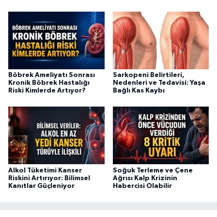
Böbrek Ameliyatı Sonrası
Sarkopeni Belirtileri,
Kronik Böbrek Hastalığı
Nedenleri ve Tedavisi: Yaşa
Riski Kimlerde Artıyor?
Bağlı Kas Kaybı
Alkol Tüketimi Kanser
Soğuk Terleme ve Çene
Riskini Artırıyor: Bilimsel
Ağrısı Kalp Krizinin
Kanıtlar Güçleniyor
Habercisi Olabilir