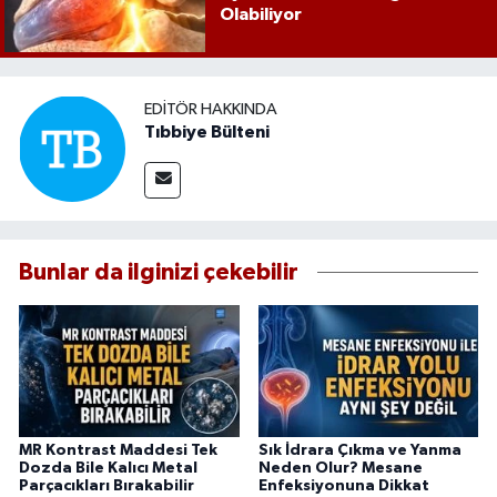
Olabiliyor
EDITÖR HAKKINDA
Tıbbiye Bülteni
Bunlar da ilginizi çekebilir
MR Kontrast Maddesi Tek
Sık İdrara Çıkma ve Yanma
Dozda Bile Kalıcı Metal
Neden Olur? Mesane
Parçacıkları Bırakabilir
Enfeksiyonuna Dikkat