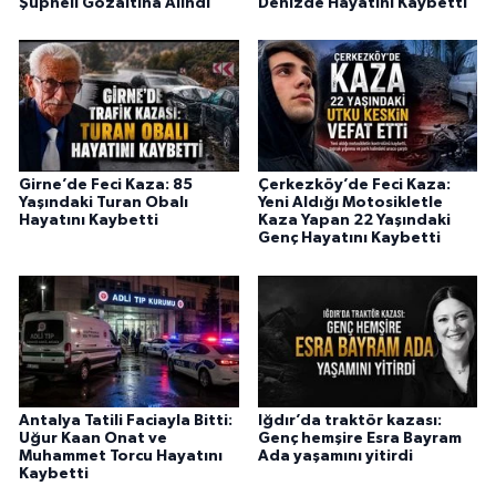
Şüpheli Gözaltına Alındı
Denizde Hayatını Kaybetti
Girne’de Feci Kaza: 85
Çerkezköy’de Feci Kaza:
Yaşındaki Turan Obalı
Yeni Aldığı Motosikletle
Hayatını Kaybetti
Kaza Yapan 22 Yaşındaki
Genç Hayatını Kaybetti
Antalya Tatili Faciayla Bitti:
Iğdır’da traktör kazası:
Uğur Kaan Onat ve
Genç hemşire Esra Bayram
Muhammet Torcu Hayatını
Ada yaşamını yitirdi
Kaybetti