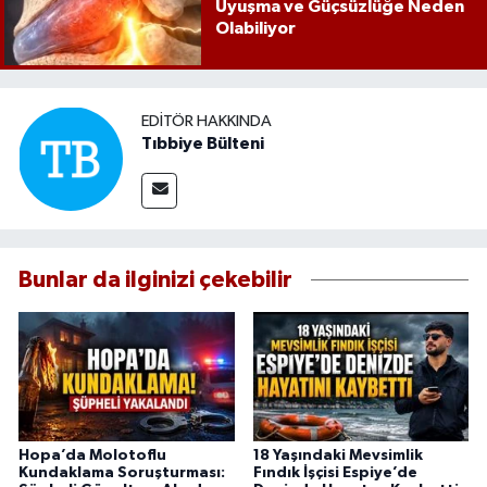
Uyuşma ve Güçsüzlüğe Neden
Olabiliyor
EDITÖR HAKKINDA
Tıbbiye Bülteni
Bunlar da ilginizi çekebilir
Hopa’da Molotoflu
18 Yaşındaki Mevsimlik
Kundaklama Soruşturması:
Fındık İşçisi Espiye’de