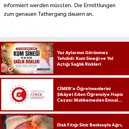
informiert werden müssten. Die Ermittlungen
zum genauen Tathergang dauern an.
Yaz Aylarının Görünmez
Tehdidi: Kum Sineği ve Yol
Açtığı Sağlık Riskleri
CİMER’e Öğretmenlerini
Şikâyet Eden Öğrenciye Hapis
Cezası: Mahkemeden Emsal
Karar
Disk Fıtığı Sinir Baskısıyla Ağrı,