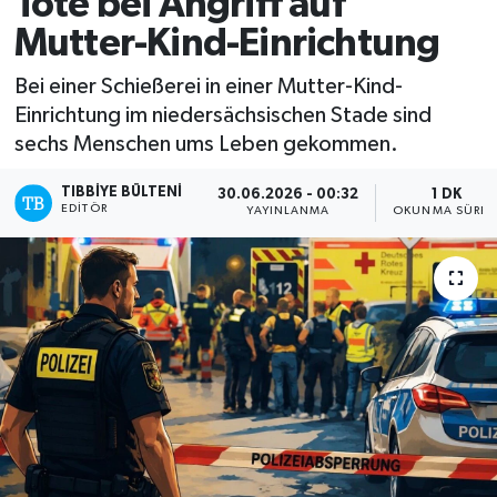
Tote bei Angriff auf
Mutter-Kind-Einrichtung
Mevzuat
Bei einer Schießerei in einer Mutter-Kind-
Einrichtung im niedersächsischen Stade sind
sechs Menschen ums Leben gekommen.
TIBBIYE BÜLTENI
30.06.2026 - 00:32
1 DK
EDITÖR
YAYINLANMA
OKUNMA SÜRES