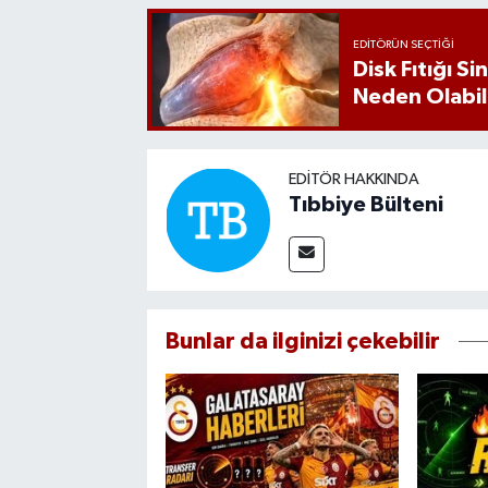
EDITÖRÜN SEÇTIĞI
Disk Fıtığı S
Neden Olabil
EDITÖR HAKKINDA
Tıbbiye Bülteni
Bunlar da ilginizi çekebilir