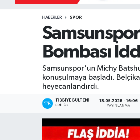
Mevzuat
HABERLER
SPOR
Samsunspor’
Bombası İdd
Samsunspor’un Michy Batshuayi
konuşulmaya başladı. Belçikal
heyecanlandırdı.
TIBBIYE BÜLTENI
18.05.2026 - 16:06
EDITÖR
YAYINLANMA