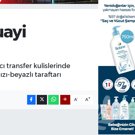
uayi
 transfer kulislerinde
zı-beyazlı taraftarı
-
+
A
A