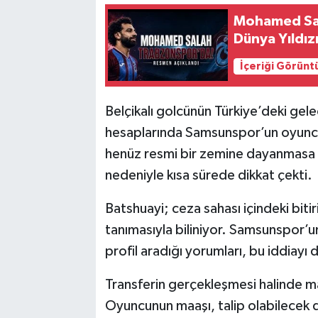
Mohamed Sal
Dünya Yıldız
İçeriği Görünt
Belçikalı golcünün Türkiye’deki gelec
hesaplarında Samsunspor’un oyuncun
henüz resmi bir zemine dayanmasa d
nedeniyle kısa sürede dikkat çekti.
Batshuayi; ceza sahası içindeki bitiri
tanımasıyla biliniyor. Samsunspor’u
profil aradığı yorumları, bu iddiayı
Transferin gerçekleşmesi halinde mali
Oyuncunun maaşı, talip olabilecek 