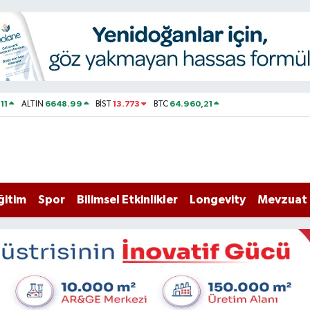
11
6648.99
13.773
64.960,21
ALTIN
BİST
BTC
ğitim
Spor
Bilimsel Etkinlikler
Longevity
Mevzuat