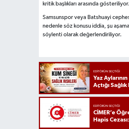
kritik başlıkları arasında gösteriliyor
Samsunspor veya Batshuayi cephesi
nedenle söz konusu iddia, şu aşama
söylenti olarak değerlendiriliyor.
EDITÖRÜN SEÇTIĞI
Yaz Aylarını
Açtığı Sağlık 
EDITÖRÜN SEÇTIĞI
CİMER’e Öğre
Hapis Cezası