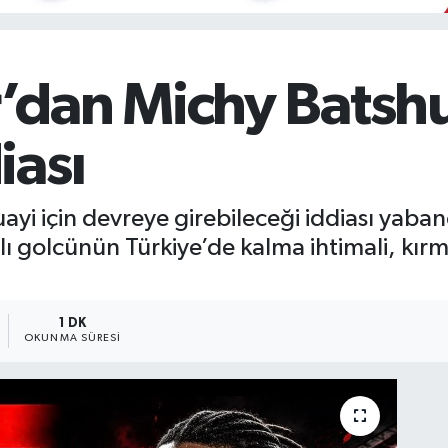
dan Michy Batsh
iası
 için devreye girebileceği iddiası yabancı
ı golcünün Türkiye’de kalma ihtimali, kırmı
1 DK
OKUNMA SÜRESI