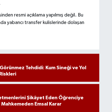
.
nden resmi açıklama yapılmış değil. Bu
da yabancı transfer kulislerinde dolaşan
n Görünmez Tehdidi: Kum Sineği ve Yol
Riskleri
tmenlerini Şikâyet Eden Öğrenciye
: Mahkemeden Emsal Karar