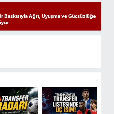
inir Baskısıyla Ağrı, Uyuşma ve Güçsüzlüğe
iyor