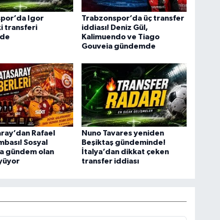
por’da Igor
Trabzonspor’da üç transfer
i transferi
iddiası! Deniz Gül,
de
Kalimuendo ve Tiago
Gouveia gündemde
ray’dan Rafael
Nuno Tavares yeniden
bası! Sosyal
Beşiktaş gündeminde!
 gündem olan
İtalya’dan dikkat çeken
yüyor
transfer iddiası