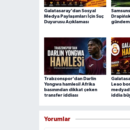
Galatasaray’dan Sosyal
Samsuns
Medya Paylaşımları İçin Suç
Drapińsk
Duyurusu Açıklaması
gündem
Trabzonspor’dan Darlin
Galatasa
Yongwa hamlesi! Afrika
Leao bom
basınından dikkat çeken
medyada
transfer iddiası
iddia bü
Yorumlar