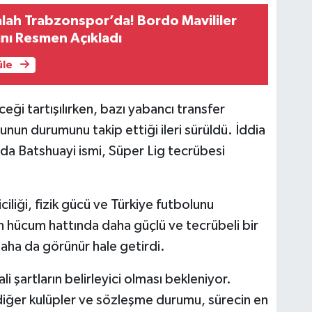
ah Trabzonspor’da! Bordo Mavililer
ını Resmen Açıkladı
üle
eği tartışılırken, bazı yabancı transfer
un durumunu takip ettiği ileri sürüldü. İddia
a Batshuayi ismi, Süper Lig tecrübesi
ciliği, fizik gücü ve Türkiye futbolunu
n hücum hattında daha güçlü ve tecrübeli bir
 daha da görünür hale getirdi.
 şartların belirleyici olması bekleniyor.
diğer kulüpler ve sözleşme durumu, sürecin en