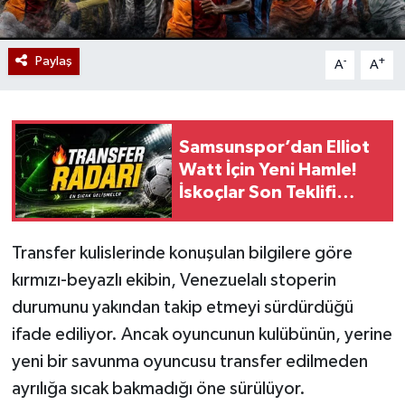
Paylaş
-
+
A
A
Samsunspor’dan Elliot
Watt İçin Yeni Hamle!
İskoçlar Son Teklifi
Duyurdu
Transfer kulislerinde konuşulan bilgilere göre
kırmızı-beyazlı ekibin, Venezuelalı stoperin
durumunu yakından takip etmeyi sürdürdüğü
ifade ediliyor. Ancak oyuncunun kulübünün, yerine
yeni bir savunma oyuncusu transfer edilmeden
ayrılığa sıcak bakmadığı öne sürülüyor.