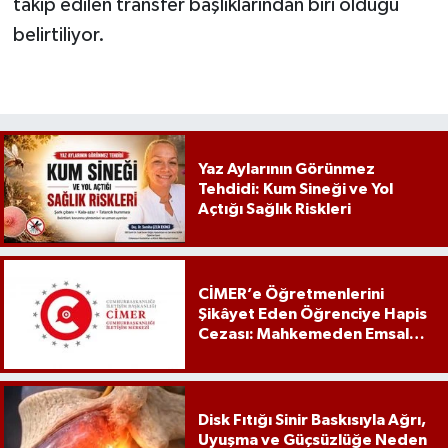
takip edilen transfer başlıklarından biri olduğu
belirtiliyor.
Yaz Aylarının Görünmez
Tehdidi: Kum Sineği ve Yol
Açtığı Sağlık Riskleri
CİMER’e Öğretmenlerini
Şikâyet Eden Öğrenciye Hapis
Cezası: Mahkemeden Emsal
Karar
Disk Fıtığı Sinir Baskısıyla Ağrı,
Uyuşma ve Güçsüzlüğe Neden