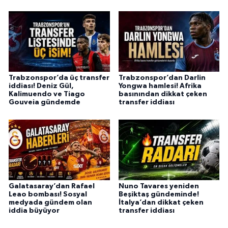
Trabzonspor’da üç transfer
Trabzonspor’dan Darlin
iddiası! Deniz Gül,
Yongwa hamlesi! Afrika
Kalimuendo ve Tiago
basınından dikkat çeken
Gouveia gündemde
transfer iddiası
Galatasaray’dan Rafael
Nuno Tavares yeniden
Leao bombası! Sosyal
Beşiktaş gündeminde!
medyada gündem olan
İtalya’dan dikkat çeken
iddia büyüyor
transfer iddiası