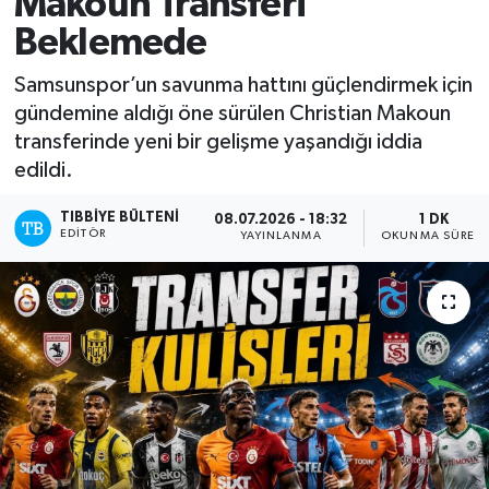
Makoun Transferi
Beklemede
Mevzuat
Samsunspor’un savunma hattını güçlendirmek için
gündemine aldığı öne sürülen Christian Makoun
transferinde yeni bir gelişme yaşandığı iddia
edildi.
TIBBIYE BÜLTENI
08.07.2026 - 18:32
1 DK
EDITÖR
YAYINLANMA
OKUNMA SÜRESI