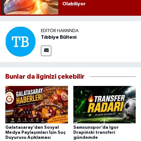
Olabiliyor
EDITÖR HAKKINDA
Tıbbiye Bülteni
Bunlar da ilginizi çekebilir
Galatasaray’dan Sosyal
Samsunspor’da Igor
Medya Paylaşımları İçin Suç
Drapiński transferi
Duyurusu Açıklaması
gündemde