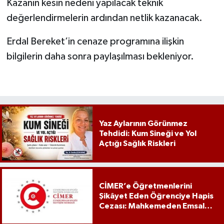
Kazanın kesin nedeni yapılacak teknik
değerlendirmelerin ardından netlik kazanacak.
Erdal Bereket’in cenaze programına ilişkin
bilgilerin daha sonra paylaşılması bekleniyor.
Yaz Aylarının Görünmez
Tehdidi: Kum Sineği ve Yol
Açtığı Sağlık Riskleri
CİMER’e Öğretmenlerini
Şikâyet Eden Öğrenciye Hapis
Cezası: Mahkemeden Emsal
Karar