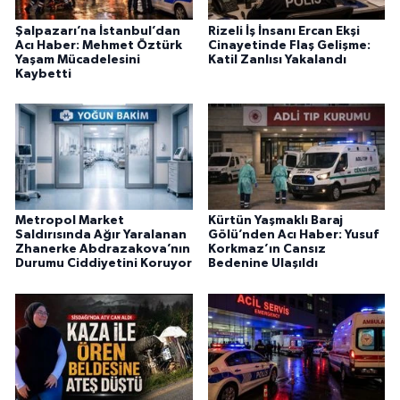
Şalpazarı’na İstanbul’dan
Rizeli İş İnsanı Ercan Ekşi
Acı Haber: Mehmet Öztürk
Cinayetinde Flaş Gelişme:
Yaşam Mücadelesini
Katil Zanlısı Yakalandı
Kaybetti
Metropol Market
Kürtün Yaşmaklı Baraj
Saldırısında Ağır Yaralanan
Gölü’nden Acı Haber: Yusuf
Zhanerke Abdrazakova’nın
Korkmaz’ın Cansız
Durumu Ciddiyetini Koruyor
Bedenine Ulaşıldı