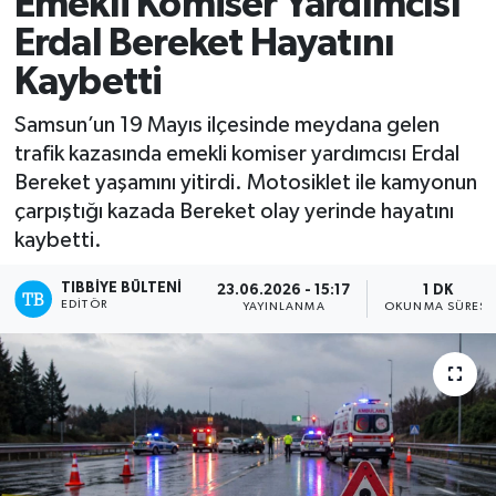
Emekli Komiser Yardımcısı
Erdal Bereket Hayatını
Yazarlar
Kaybetti
Samsun’un 19 Mayıs ilçesinde meydana gelen
trafik kazasında emekli komiser yardımcısı Erdal
Bereket yaşamını yitirdi. Motosiklet ile kamyonun
çarpıştığı kazada Bereket olay yerinde hayatını
kaybetti.
TIBBIYE BÜLTENI
23.06.2026 - 15:17
1 DK
EDITÖR
YAYINLANMA
OKUNMA SÜRESI