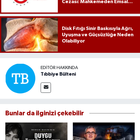
Cezası: Mahkemeden Emsal
Karar
Disk Fıtığı Sinir Baskısıyla Ağrı,
Uyuşma ve Güçsüzlüğe Neden
Olabiliyor
EDITÖR HAKKINDA
Tıbbiye Bülteni
Bunlar da ilginizi çekebilir