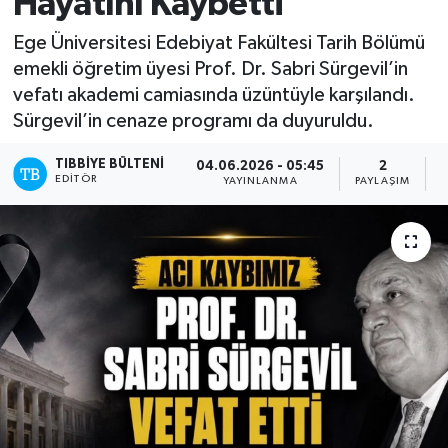
Hayatını Kaybetti
Mevzuat
Ege Üniversitesi Edebiyat Fakültesi Tarih Bölümü
emekli öğretim üyesi Prof. Dr. Sabri Sürgevil’in
vefatı akademi camiasında üzüntüyle karşılandı.
Sürgevil’in cenaze programı da duyuruldu.
TIBBIYE BÜLTENI
04.06.2026 - 05:45
2
EDITÖR
YAYINLANMA
PAYLAŞIM