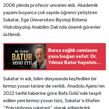
2006 yılında profesör unvanını aldı. Akademik
yaşamı boyunca çok sayıda öğrenci yetiştiren
Sukatar, Ege Üniversitesi Biyoloji Bölümü
Hidrobiyoloji Anabilim Dalı’nda önemli görevler
üstlendi.
Bursa sağlık camiasını
yasa boğan vefat: Dr.
Yılmaz Batur hayatını
kaybetti
Sukatar’ın adı, bilim dünyasında keşfedilen bir
kırmızı yosun türüne de verildi. Anadolu Ajansı’nın
2022 tarihli haberine göre Bafa Gölü’nde tespit
edilen yeni kırmızı yosun türü, Sukatar’a ithafen
“Polysiphonia sukatarii” olarak adlandırıldı.