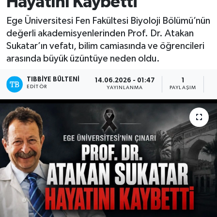
Hayatını Kaybetti
Mevzuat
Ege Üniversitesi Fen Fakültesi Biyoloji Bölümü’nün
değerli akademisyenlerinden Prof. Dr. Atakan
Sukatar’ın vefatı, bilim camiasında ve öğrencileri
arasında büyük üzüntüye neden oldu.
TIBBIYE BÜLTENI
14.06.2026 - 01:47
1
EDITÖR
YAYINLANMA
PAYLAŞIM
O