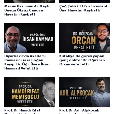
Mersin Basınının Acı Kaybı:
Çağ Çelik CEO’su Ercüment
Duygu Öksüz Canova
Ünal Hayatını Kaybetti
Hayatını Kaybetti
Diyarbakır’da Akademi
Kütahya’da görev yapan
Camiasını Yasa Boğan
genç doktor Dr. Oğuzcan
Kayıp: Dr. Öğr. Üyesi İhsan
Orçan vefat etti
Hammad Vefat Etti
Prof. Dr. Hamdi Rıfat
Prof. Dr. Adil Alpkoçak