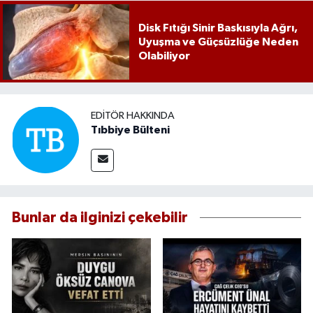
Disk Fıtığı Sinir Baskısıyla Ağrı,
Uyuşma ve Güçsüzlüğe Neden
Olabiliyor
EDITÖR HAKKINDA
Tıbbiye Bülteni
Bunlar da ilginizi çekebilir