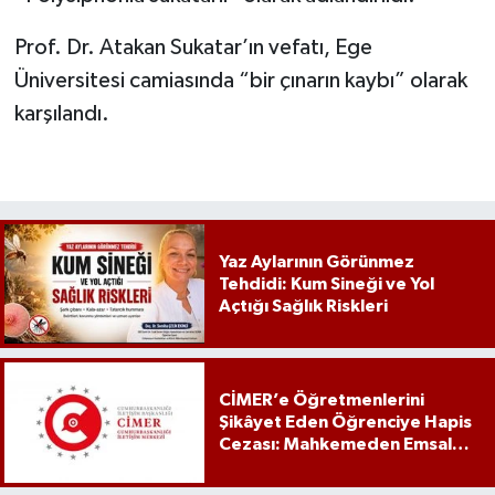
Prof. Dr. Atakan Sukatar’ın vefatı, Ege
Üniversitesi camiasında “bir çınarın kaybı” olarak
karşılandı.
Yaz Aylarının Görünmez
Tehdidi: Kum Sineği ve Yol
Açtığı Sağlık Riskleri
CİMER’e Öğretmenlerini
Şikâyet Eden Öğrenciye Hapis
Cezası: Mahkemeden Emsal
Karar