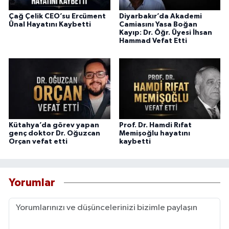
Çağ Çelik CEO’su Ercüment
Diyarbakır’da Akademi
Ünal Hayatını Kaybetti
Camiasını Yasa Boğan
Kayıp: Dr. Öğr. Üyesi İhsan
Hammad Vefat Etti
Kütahya’da görev yapan
Prof. Dr. Hamdi Rıfat
genç doktor Dr. Oğuzcan
Memişoğlu hayatını
Orçan vefat etti
kaybetti
Yorumlar