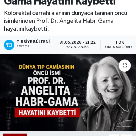
Gama Hayatını Kaybetti
Mevzuat
Kolorektal cerrahi alanının dünyaca tanınan öncü
isimlerinden Prof. Dr. Angelita Habr-Gama
hayatını kaybetti.
TIBBIYE BÜLTENI
31.05.2026 - 21:22
1 DK
EDITÖR
YAYINLANMA
OKUNMA SÜRESI