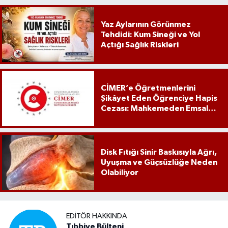
Yaz Aylarının Görünmez
Tehdidi: Kum Sineği ve Yol
Açtığı Sağlık Riskleri
CİMER’e Öğretmenlerini
Şikâyet Eden Öğrenciye Hapis
Cezası: Mahkemeden Emsal
Karar
Disk Fıtığı Sinir Baskısıyla Ağrı,
Uyuşma ve Güçsüzlüğe Neden
Olabiliyor
EDITÖR HAKKINDA
Tıbbiye Bülteni