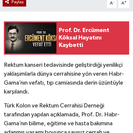
Paylaş
-
+
A
A
Prof. Dr. Ercüment
Köksal Hayatını
Kaybetti
Rektum kanseri tedavisinde geliştirdiği yenilikçi
yaklaşımlarla dünya cerrahisine yön veren Habr-
Gama’nın vefatı, tıp camiasında derin üzüntüyle
karşılandı.
Türk Kolon ve Rektum Cerrahisi Derneği
tarafından yapılan açıklamada, Prof. Dr. Habr-
Gama’nın bilime, eğitime ve hasta bakımına
adanmış yaşamı boyunca sayısız cerrah ve