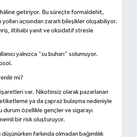
l hâline getiriyor. Bu süreçte formaldehit,
olları açısından zararlı bileşikler oluşabiliyor.
, iltihabi yanıt ve oksidatif stresle
llanıcı yalnızca “su buharı” solumuyor.
rosol.
nilir mi?
aretleri var. Nikotinsiz olarak pazarlanan
ş etiketleme ya da çapraz bulaşma nedeniyle
Bu durum özellikle gençler ve sigarayı
nemli bir risk oluşturuyor.
u düşünürken farkında olmadan bağımlılık