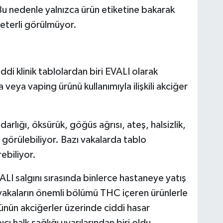
u nedenle yalnızca ürün etiketine bakarak
eterli görülmüyor.
ciddi klinik tablolardan biri EVALI olarak
a veya vaping ürünü kullanımıyla ilişkili akciğer
rlığı, öksürük, göğüs ağrısı, ateş, halsizlik,
er görülebiliyor. Bazı vakalarda tablo
ebiliyor.
salgını sırasında binlerce hastaneye yatış
u vakaların önemli bölümü THC içeren ürünlerle
lünün akciğerler üzerinde ciddi hasar
ı halk sağlığı uyarılarından biri oldu.