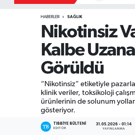
Yazarlar
HABERLER
SAĞLIK
Nikotinsiz 
Kalbe Uzanan
Görüldü
“Nikotinsiz” etiketiyle pazarl
klinik veriler, toksikoloji çalı
ürünlerinin de solunum yollar
gösteriyor.
TIBBIYE BÜLTENI
31.05.2026 - 01:14
EDITÖR
YAYINLANMA