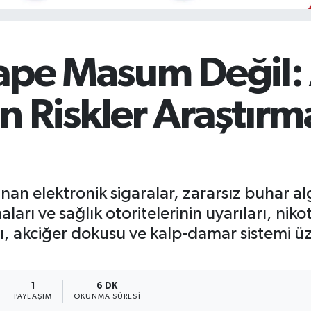
Vape Masum Değil:
 Riskler Araştırm
anan elektronik sigaralar, zararsız buhar al
şmaları ve sağlık otoritelerinin uyarıları, n
ı, akciğer dokusu ve kalp-damar sistemi üz
1
6 DK
PAYLAŞIM
OKUNMA SÜRESI