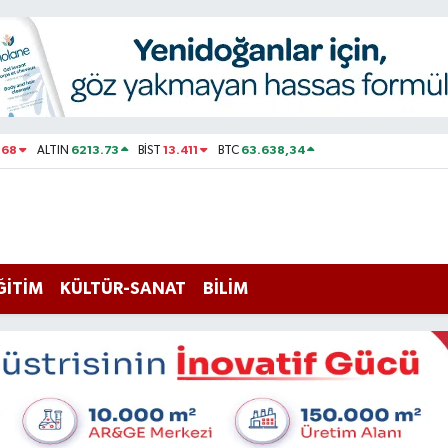
168
6213.73
13.411
63.638,34
ALTIN
BİST
BTC
ĞİTİM
KÜLTÜR-SANAT
BİLİM