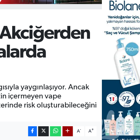
 Akciğerden
alarda
gısıyla yaygınlaşıyor. Ancak
ikotin içermeyen vape
erinde risk oluşturabileceğini
-
+
A
A