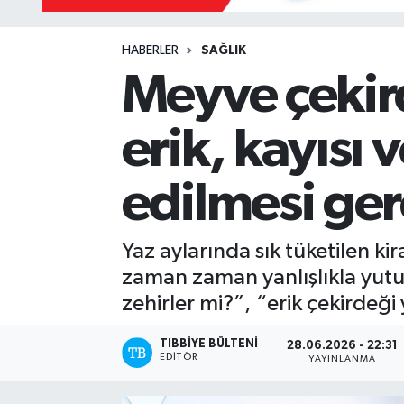
Yazarlar
HABERLER
SAĞLIK
Meyve çekird
erik, kayısı 
edilmesi ge
Yaz aylarında sık tüketilen kir
zaman zaman yanlışlıkla yutul
zehirler mi?”, “erik çekirdeği 
TIBBIYE BÜLTENI
28.06.2026 - 22:31
EDITÖR
YAYINLANMA