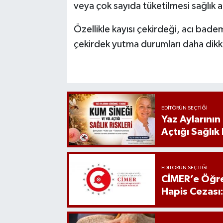
veya çok sayıda tüketilmesi sağlık aç
Özellikle kayısı çekirdeği, acı bad
çekirdek yutma durumları daha dikkat
EDITÖRÜN SEÇTIĞI
Yaz Aylarını
Açtığı Sağlık 
EDITÖRÜN SEÇTIĞI
CİMER’e Öğre
Hapis Cezası