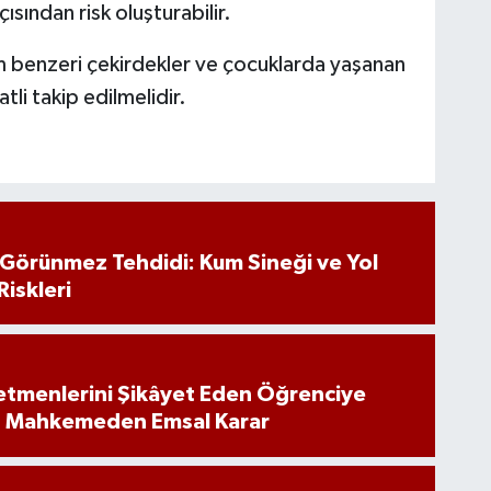
ısından risk oluşturabilir.
em benzeri çekirdekler ve çocuklarda yaşanan
li takip edilmelidir.
n Görünmez Tehdidi: Kum Sineği ve Yol
Riskleri
tmenlerini Şikâyet Eden Öğrenciye
: Mahkemeden Emsal Karar