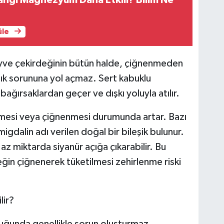
angi Magnezyum Daha Etkili? Bilim Ne
üle
yve çekirdeğinin bütün halde, çiğnenmeden
lık sorununa yol açmaz. Sert kabuklu
bağırsaklardan geçer ve dışkı yoluyla atılır.
zilmesi veya çiğnenmesi durumunda artar. Bazı
igdalin adı verilen doğal bir bileşik bulunur.
 miktarda siyanür açığa çıkarabilir. Bu
eğin çiğnenerek tüketilmesi zehirlenme riski
lir?
duğunda genellikle sorun oluşturmaz.