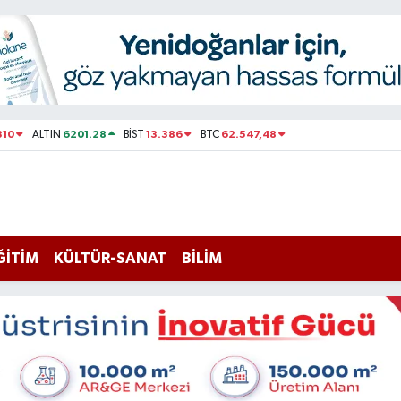
310
6201.28
13.386
62.547,48
ALTIN
BİST
BTC
ĞİTİM
KÜLTÜR-SANAT
BİLİM