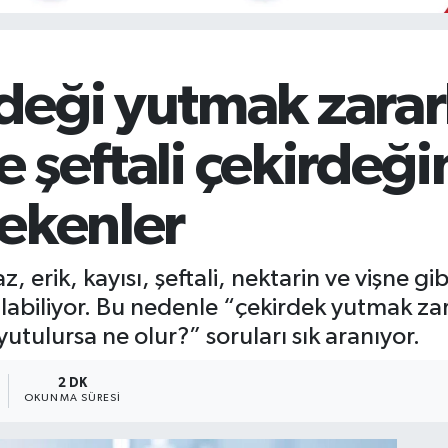
eği yutmak zararl
ve şeftali çekirdeğ
rekenler
az, erik, kayısı, şeftali, nektarin ve vişne g
abiliyor. Bu nedenle “çekirdek yutmak zara
yutulursa ne olur?” soruları sık aranıyor.
2 DK
OKUNMA SÜRESI