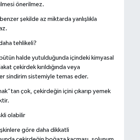
ilmesi önerilmez.
enzer şekilde az miktarda yanlışlıkla
az.
aha tehlikeli?
 bütün halde yutulduğunda içindeki kimyasal
akat çekirdek kırıldığında veya
ler sindirim sistemiyle temas eder.
tmak”tan çok, çekirdeğin içini çıkarıp yemek
tir.
i olabilir
kinlere göre daha dikkatli
rubunda çekirdeğin boğaza kaçması, solunum