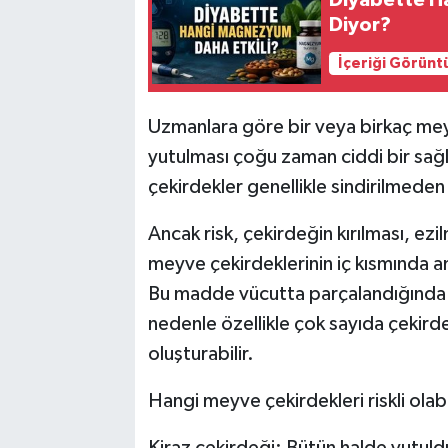
Diyabette H
Diyor?
İçeriği Görünt
Uzmanlara göre bir veya birkaç me
yutulması çoğu zaman ciddi bir sağ
çekirdekler genellikle sindirilmeden 
Ancak risk, çekirdeğin kırılması, e
meyve çekirdeklerinin iç kısmında am
Bu madde vücutta parçalandığında az
nedenle özellikle çok sayıda çekird
oluşturabilir.
Hangi meyve çekirdekleri riskli olabi
Kiraz çekirdeği: Bütün halde yutul