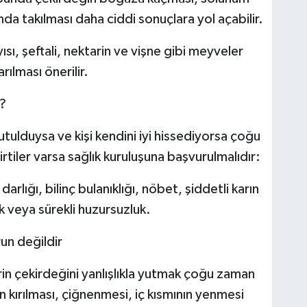
nda takılması daha ciddi sonuçlara yol açabilir.
ısı, şeftali, nektarin ve vişne gibi meyveler
rılması önerilir.
i?
yutulduysa ve kişi kendini iyi hissediyorsa çoğu
rtiler varsa sağlık kuruluşuna başvurulmalıdır:
rlığı, bilinç bulanıklığı, nöbet, şiddetli karın
ik veya sürekli huzursuzluk.
run değildir
arin çekirdeğini yanlışlıkla yutmak çoğu zaman
in kırılması, çiğnenmesi, iç kısmının yenmesi