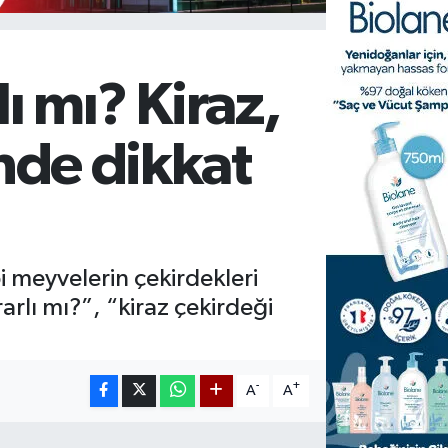
ı mı? Kiraz,
inde dikkat
ibi meyvelerin çekirdekleri
rlı mı?”, “kiraz çekirdeği
-
+
A
A