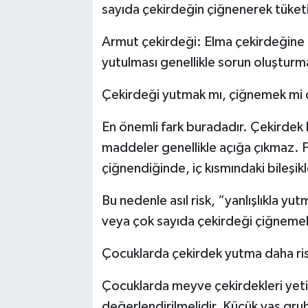
sayıda çekirdeğin çiğnenerek tüket
Armut çekirdeği: Elma çekirdeğine b
yutulması genellikle sorun oluşturm
Çekirdeği yutmak mı, çiğnemek mi d
En önemli fark buradadır. Çekirdek
maddeler genellikle açığa çıkmaz. F
çiğnendiğinde, iç kısmındaki bileşik
Bu nedenle asıl risk, “yanlışlıkla yu
veya çok sayıda çekirdeği çiğnemek
Çocuklarda çekirdek yutma daha riskl
Çocuklarda meyve çekirdekleri yetiş
değerlendirilmelidir. Küçük yaş g