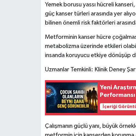
Yemek borusu yassı hücreli kanseri,
güç kanser türleri arasında yer alıyor
bilinen önemli risk faktörleri arasınd
Metforminin kanser hücre çoğalması,
metabolizma üzerinde etkileri olab
insanda koruyucu etkiye dönüşüp d
Uzmanlar Temkinli: Klinik Deney Şar
Yeni Araştırm
Performansı 
İçeriği Görünt
Çalışmanın güçlü yanı, büyük örnekl
metformin için kanserden korunma 