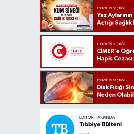
EDITÖRÜN SEÇTIĞI
Yaz Aylarını
Açtığı Sağlık 
EDITÖRÜN SEÇTIĞI
CİMER’e Öğre
Hapis Cezası
EDITÖRÜN SEÇTIĞI
Disk Fıtığı S
Neden Olabil
EDITÖR HAKKINDA
Tıbbiye Bülteni