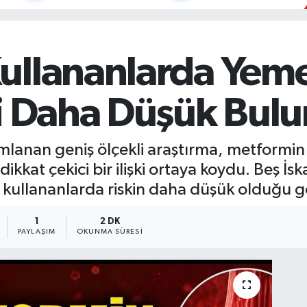
ullananlarda Yem
ki Daha Düşük Bul
anan geniş ölçekli araştırma, metformin 
dikkat çekici bir ilişki ortaya koydu. Beş İs
kullananlarda riskin daha düşük olduğu g
1
2 DK
PAYLAŞIM
OKUNMA SÜRESI