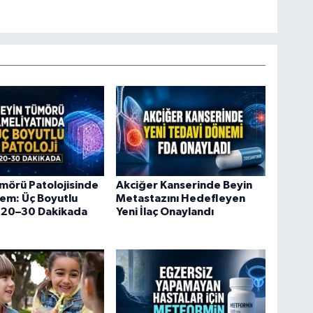
mörü Patolojisinde
Akciğer Kanserinde Beyin
em: Üç Boyutlu
Metastazını Hedefleyen
 20–30 Dakikada
Yeni İlaç Onaylandı