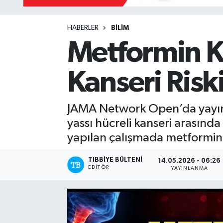
Yazarlar
HABERLER
BİLİM
Metformin K
Kanseri Ris
JAMA Network Open’da yayıml
yassı hücreli kanseri arasında 
yapılan çalışmada metformin 
TIBBIYE BÜLTENI
14.05.2026 - 06:26
EDITÖR
YAYINLANMA