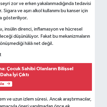
 seyri zor ve erken yakalanmadığında tedavisi
. Sigara ve aşırı alkol kullanımı bu kanser için
a gösteriliyor.
 insülin direnci, inflamasyon ve hücresel
ileceği düşünülüyor. Fakat bu mekanizmaların
önüşmediği hâlâ net değil.
t
a: Çocuk Sahibi Olanların Bilişsel
Daha İyi Çıktı
üle
em ve uzun izlem süresi. Ancak araştırmacılar,
amacıyla öneri yapılmadan önce ek