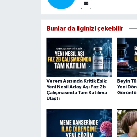
Bunlar da ilginizi çekebilir
Verem Aşısında Kritik Eşik:
Beyin Tü
Yeni Nesil Aday Aşı Faz 2b
Yeni Dön
Çalışmasında Tam Katılıma
Görüntü
Ulaştı