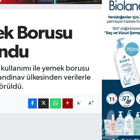
ek Borusu
undu
kullanımı ile yemek borusu
kandinav ülkesinden verilerle
örüldü.
-
+
A
A