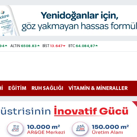
794
6508.83
13.647
64.084,87
ALTIN
BİST
BTC
Hİ
EĞİTİM
RUH SAĞLIĞI
VİTAMİN & MİNERALLER