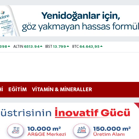
2398
6513.94
13.799
64.643,95
ALTIN
BİST
BTC
Hİ
EĞİTİM
VİTAMİN & MİNERALLER