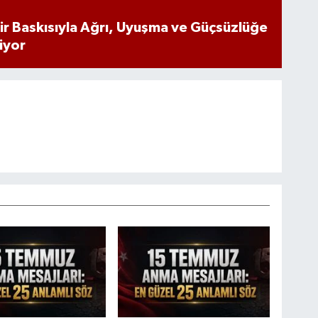
inir Baskısıyla Ağrı, Uyuşma ve Güçsüzlüğe
iyor