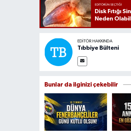
EDITÖRÜN SEÇTIĞI
Disk Fıtığı S
Neden Olabil
EDITÖR HAKKINDA
Tıbbiye Bülteni
Bunlar da ilginizi çekebilir