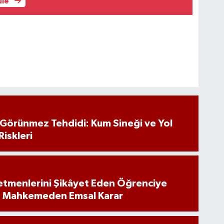
üle
n Görünmez Tehdidi: Kum Sineği ve Yol
Riskleri
tmenlerini Şikâyet Eden Öğrenciye
: Mahkemeden Emsal Karar