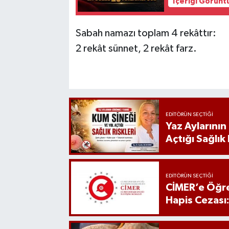
İçeriği Görünt
Sabah namazı toplam 4 rekâttır:
2 rekât sünnet, 2 rekât farz.
EDITÖRÜN SEÇTIĞI
Yaz Aylarını
Açtığı Sağlık 
EDITÖRÜN SEÇTIĞI
CİMER’e Öğre
Hapis Cezası