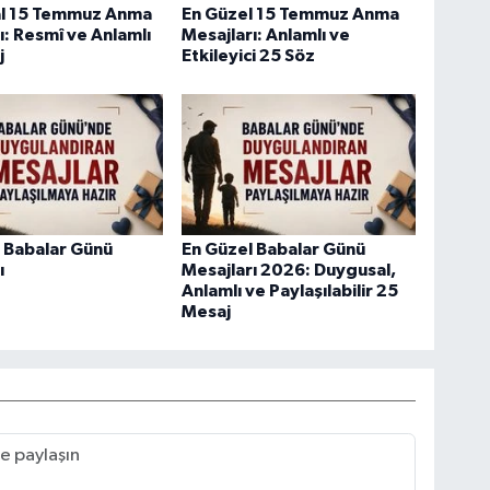
l 15 Temmuz Anma
En Güzel 15 Temmuz Anma
ı: Resmî ve Anlamlı
Mesajları: Anlamlı ve
j
Etkileyici 25 Söz
 Babalar Günü
En Güzel Babalar Günü
ı
Mesajları 2026: Duygusal,
Anlamlı ve Paylaşılabilir 25
Mesaj