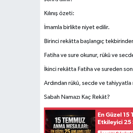
Kılınış özeti:
İmamla birlikte niyet edilir.
Birinci rekâtta başlangıç tekbirinden
Fatiha ve sure okunur, rükû ve secde
İkinci rekâtta Fatiha ve sureden sonr
Ardından rükû, secde ve tahiyyatla
Sabah Namazı Kaç Rekât?
En Güzel 15 
Etkileyici 25