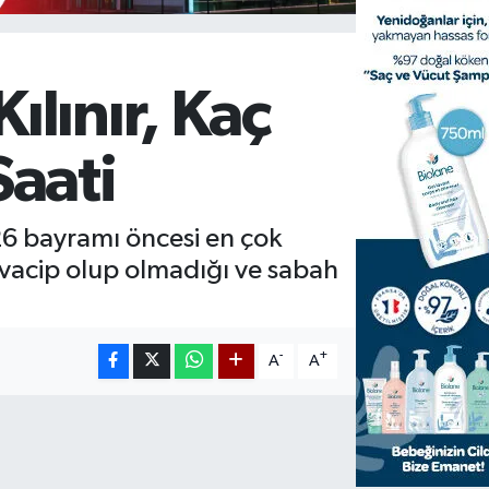
lınır, Kaç
aati
026 bayramı öncesi en çok
, vacip olup olmadığı ve sabah
-
+
A
A