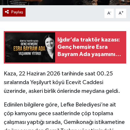
Paylaş
-
+
A
A
Iğdır’da traktör kazası:
Genç hemşire Esra
Bayram Ada yaşamını
yitirdi
Kaza, 22 Haziran 2026 tarihinde saat 00.25
sıralarında Yeşilyurt köyü Ecevit Caddesi
üzerinde, askeri birlik önlerinde meydana geldi.
Edinilen bilgilere göre, Lefke Belediyesi’ne ait
çöp kamyonu gece saatlerinde çöp toplama
çalışması yaptığı sırada, Gemikonağı istikametine