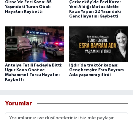
Girne’de Feci Kaza: 85
Çerkezköy’de Feci Kaza:
Yaşındaki Turan Obalı
Yeni Aldığı Motosikletle
Hayatını Kaybetti
Kaza Yapan 22 Yaşındaki
Genç Hayatını Kaybetti
Antalya Tatili Faciayla Bitti:
Iğdır’da traktör kazası:
Uğur Kaan Onat ve
Genç hemşire Esra Bayram
Muhammet Torcu Hayatını
Ada yaşamını yitirdi
Kaybetti
Yorumlar