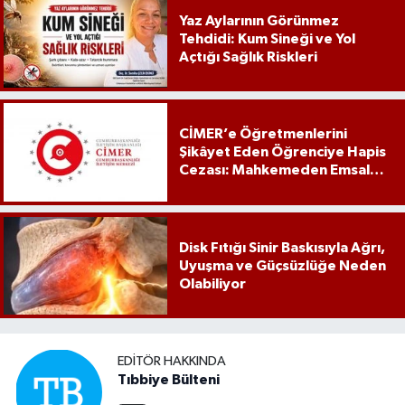
Yaz Aylarının Görünmez
Tehdidi: Kum Sineği ve Yol
Açtığı Sağlık Riskleri
CİMER’e Öğretmenlerini
Şikâyet Eden Öğrenciye Hapis
Cezası: Mahkemeden Emsal
Karar
Disk Fıtığı Sinir Baskısıyla Ağrı,
Uyuşma ve Güçsüzlüğe Neden
Olabiliyor
EDITÖR HAKKINDA
Tıbbiye Bülteni