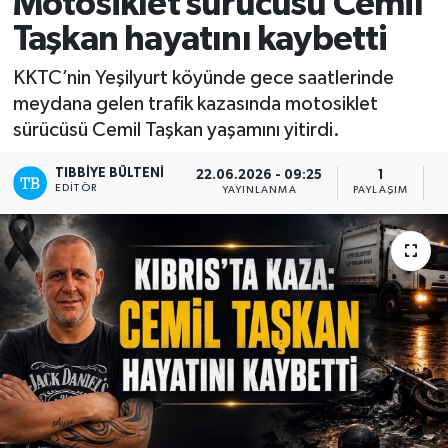
Motosiklet sürücüsü Cemil
Taşkan hayatını kaybetti
Mevzuat
KKTC’nin Yeşilyurt köyünde gece saatlerinde
meydana gelen trafik kazasında motosiklet
sürücüsü Cemil Taşkan yaşamını yitirdi.
TIBBIYE BÜLTENI
22.06.2026 - 09:25
1
EDITÖR
YAYINLANMA
PAYLAŞIM
O