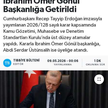
İbrahim Ömer Gönül
Başkanlığa Getirildi
Mevzuat
Cumhurbaşkanı Recep Tayyip Erdoğan imzasıyla
yayımlanan 2026/128 sayılı karar kapsamında
Kamu Gözetimi, Muhasebe ve Denetim
Standartları Kurulu’nda üst düzey atamalar
yapıldı. Kararla İbrahim Ömer Gönül başkanlığa,
Abdi Serdar Üstünsalih ise üyeliğe atandı.
TIBBIYE BÜLTENI
09.05.2026 - 00:06
1 DK
EDITÖR
YAYINLANMA
OKUNMA SÜRES