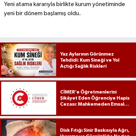
Yeni atama kararıyla birlikte kurum yönetiminde
yeni bir dönem başlamış oldu.
Yaz Aylarının Görünmez
Tehdidi: Kum Sineği ve Yol
Açtığı Sağlık Riskleri
CİMER’e Öğretmenlerini
Şikâyet Eden Öğrenciye Hapis
Cezası: Mahkemeden Emsal
Karar
Disk Fıtığı Sinir Baskısıyla Ağrı,