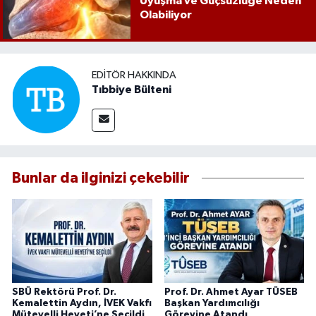
Uyuşma ve Güçsüzlüğe Neden
Olabiliyor
EDITÖR HAKKINDA
Tıbbiye Bülteni
Bunlar da ilginizi çekebilir
SBÜ Rektörü Prof. Dr.
Prof. Dr. Ahmet Ayar TÜSEB
Kemalettin Aydın, İVEK Vakfı
Başkan Yardımcılığı
Mütevelli Heyeti’ne Seçildi
Görevine Atandı