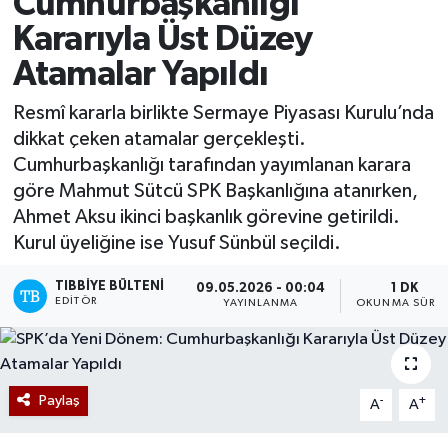
Cumhurbaşkanlığı
Kararıyla Üst Düzey
Yazarlar
Atamalar Yapıldı
Resmî kararla birlikte Sermaye Piyasası Kurulu’nda
dikkat çeken atamalar gerçekleşti.
Cumhurbaşkanlığı tarafından yayımlanan karara
göre Mahmut Sütcü SPK Başkanlığına atanırken,
Ahmet Aksu ikinci başkanlık görevine getirildi.
Kurul üyeliğine ise Yusuf Sünbül seçildi.
TIBBIYE BÜLTENI
09.05.2026 - 00:04
1 DK
EDITÖR
YAYINLANMA
OKUNMA SÜRES
Paylaş
-
+
A
A