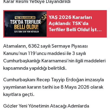
Karar Resmî Yetkiye Dayandırıldı
YAŞ 2026 Kararları
Açıklandı: TSK’da
Terfiler Belli Oldu! İşte
İsim İsim Yeni Rütbeler
Atamaların, 6362 sayılı Sermaye Piyasası
Kanunu’nun 119’uncu maddesi ile 3 sayılı
Cumhurbaşkanlığı Kararnamesi’nin ilgili maddeleri
kapsamında yapıldığı belirtildi.
Cumhurbaşkanı Recep Tayyip Erdoğan imzasıyla
yayımlanan kararın tarihi ise 8 Mayıs 2026 olarak
kayıtlara geçti.
Gözler Yeni Yönetimin Atacağı Adımlarda