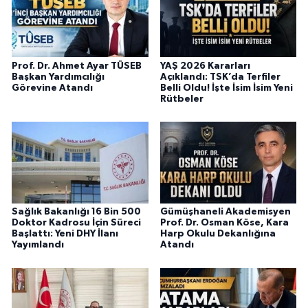
Prof. Dr. Ahmet Ayar TÜSEB
YAŞ 2026 Kararları
Başkan Yardımcılığı
Açıklandı: TSK’da Terfiler
Görevine Atandı
Belli Oldu! İşte İsim İsim Yeni
Rütbeler
Sağlık Bakanlığı 16 Bin 500
Gümüşhaneli Akademisyen
Doktor Kadrosu İçin Süreci
Prof. Dr. Osman Köse, Kara
Başlattı: Yeni DHY İlanı
Harp Okulu Dekanlığına
Yayımlandı
Atandı