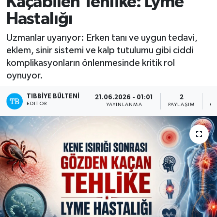
Kaçabilen Tehlike: Lyme
Hastalığı
Mevzuat
Uzmanlar uyarıyor: Erken tanı ve uygun tedavi,
eklem, sinir sistemi ve kalp tutulumu gibi ciddi
komplikasyonların önlenmesinde kritik rol
oynuyor.
TIBBIYE BÜLTENI
21.06.2026 - 01:01
2
EDITÖR
YAYINLANMA
PAYLAŞIM
OK