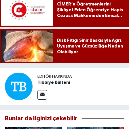
CİMER’e Öğretmenlerini
Şikâyet Eden Öğrenciye Hapis
Cezası: Mahkemeden Emsal
Karar
Disk Fıtığı Sinir Baskısıyla Ağrı,
Uyuşma ve Güçsüzlüğe Neden
Olabiliyor
EDITÖR HAKKINDA
Tıbbiye Bülteni
Bunlar da ilginizi çekebilir